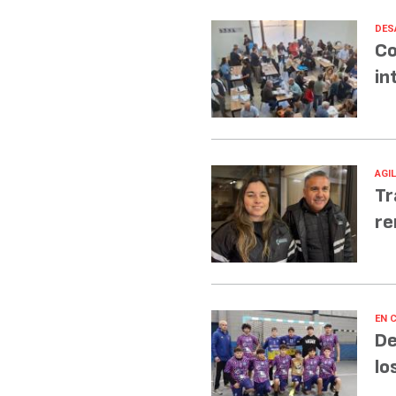
DES
Co
in
AGI
Tr
re
EN 
De
lo