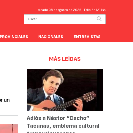
sábado 08 de agosto de 2026
- Edición Nº1144
PROVINCIALES
NACIONALES
ENTREVISTAS
MÁS LEÍDAS
or un
Adiós a Néstor “Cacho”
Tacunau, emblema cultural