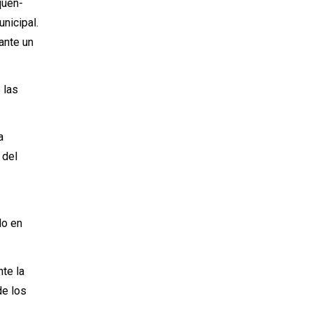
quen-
unicipal.
ante un
 las
a
 del
do en
nte la
de los