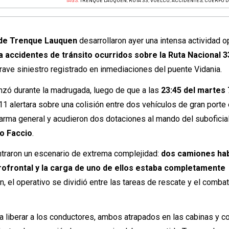
TAGS:
TRENQUE LAUQUEN
,
RUTA 33
,
VUELCO
,
ACCIDENTES
,
CUERPO 
de Trenque Lauquen
desarrollaron ayer una intensa actividad o
 a accidentes de tránsito ocurridos sobre la Ruta Nacional 3
grave siniestro registrado en inmediaciones del puente Vidania.
nzó durante la madrugada, luego de que a las
23:45 del martes 
1 alertara sobre una colisión entre dos vehículos de gran porte 
alarma general y acudieron dos dotaciones al mando del suboficia
o Faccio
.
ntraron un escenario de extrema complejidad:
dos camiones ha
rofrontal y la carga de uno de ellos estaba completamente
ón, el operativo se dividió entre las tareas de rescate y el comba
ra liberar a los conductores, ambos atrapados en las cabinas y c