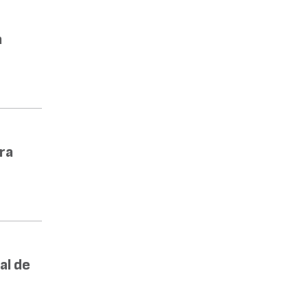
a
ra
al de