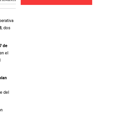
DE BOMBEROS
perativa
3
, dos
7 de
en el
l
bían
te del
on