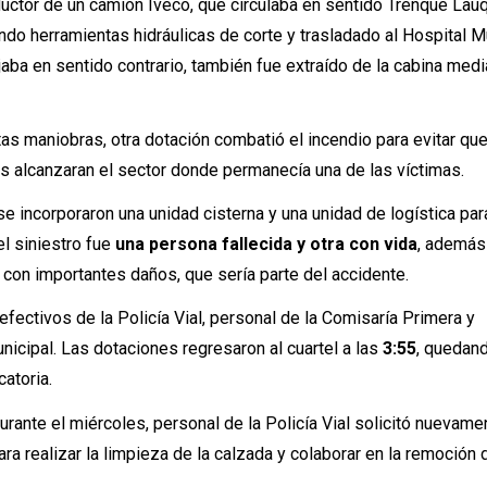
uctor de un camión Iveco, que circulaba en sentido Trenque Lau
ndo herramientas hidráulicas de corte y trasladado al Hospital M
jaba en sentido contrario, también fue extraído de la cabina medi
as maniobras, otra dotación combatió el incendio para evitar que
as alcanzaran el sector donde permanecía una de las víctimas.
se incorporaron una unidad cisterna y una unidad de logística par
el siniestro fue
una persona fallecida y otra con vida
, además
o con importantes daños, que sería parte del accidente.
efectivos de la Policía Vial, personal de la Comisaría Primera y
nicipal. Las dotaciones regresaron al cuartel a las
3:55
, quedan
atoria.
durante el miércoles, personal de la Policía Vial solicitó nuevame
a realizar la limpieza de la calzada y colaborar en la remoción 