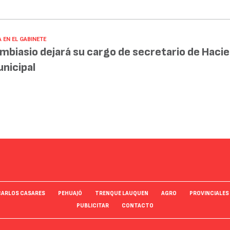
 EN EL GABINETE
mbiasio dejará su cargo de secretario de Haci
nicipal
CARLOS CASARES
PEHUAJÓ
TRENQUE LAUQUEN
AGRO
PROVINCIALES
PUBLICITAR
CONTACTO