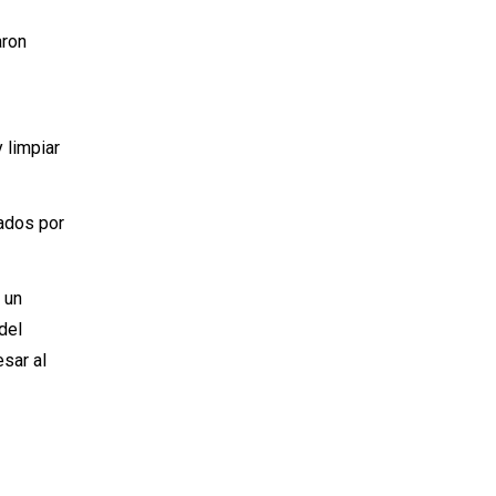
aron
y limpiar
ados por
e un
del
esar al