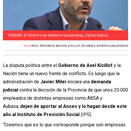
TENSIÓN. El ministro de Gobierno bonaerense, Carlos Bianco.
TAGS:
MILEI
,
PROVINCIA
,
NACIÓN
,
KICILLOF
,
IPS
,
ANSES
,
APORTES JUBILATORIOS
La disputa política entre el
Gobierno de Axel Kicillof
y la
Nación tiene un nuevo frente de conflicto. Es luego que la
administración de
Javier Milei
iniciara una
demanda
judicial
contra la decisión de la Provincia de que unos 20.000
empleados de distintas empresas como ABSA y
Aubasa,
dejen de aportar al Anses y lo hagan desde este
año al Instituto de Previsión Social
(IPS).
“Creemos que es lo que corresponde porque son empresas