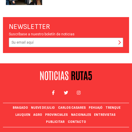
NEWSLETTER
Suscríbase a nuestro boletín de noticias
BRAGADO
NUEVE DE JULIO
CARLOS CASARES
PEHUAJÓ
TRENQUE
LAUQUEN
AGRO
PROVINCIALES
NACIONALES
ENTREVISTAS
PUBLICITAR
CONTACTO