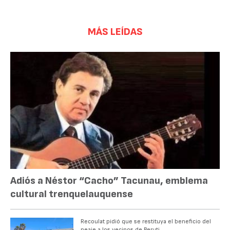
MÁS LEÍDAS
Adiós a Néstor “Cacho” Tacunau, emblema
cultural trenquelauquense
Recoulat pidió que se restituya el beneficio del
peaje a los vecinos de Beruti