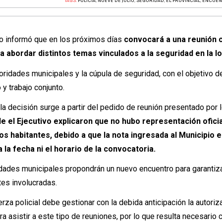
TAGS:
POLICÍA
,
NUEVE DE JULIO
,
SEGURIDAD
,
EL PROVINCIAL
,
ENCUEN
io informó que en los próximos días
convocará a una reunión 
a abordar distintos temas vinculados a la seguridad en la lo
toridades municipales y la cúpula de seguridad, con el objetivo d
y trabajo conjunto.
la decisión surge a partir del pedido de reunión presentado por 
 el Ejecutivo explicaron que no hubo representación oficia
s habitantes, debido a que la nota ingresada al Municipio e
la fecha ni el horario de la convocatoria.
ridades municipales propondrán un nuevo encuentro para garantiza
tes involucradas.
rza policial debe gestionar con la debida anticipación la autoriz
a asistir a este tipo de reuniones, por lo que resulta necesario 