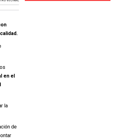
TRO VECINAL
con
calidad.
e
los
l en el
l
r la
ación de
contar