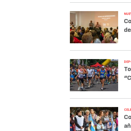
NUE
Co
de
DEP
To
“C
CEL
Co
añ