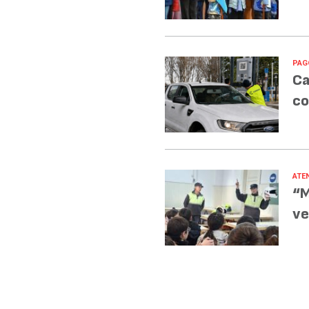
PAG
Ca
co
ATE
“M
ve