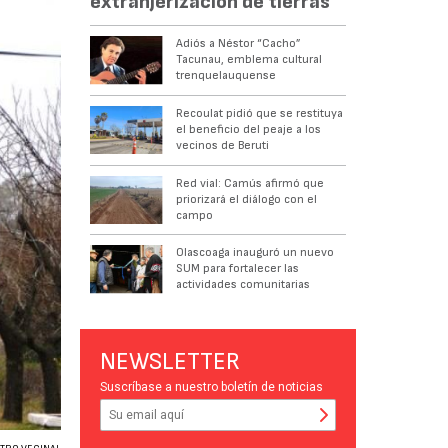
extranjerización de tierras
Adiós a Néstor “Cacho”
Tacunau, emblema cultural
trenquelauquense
Recoulat pidió que se restituya
el beneficio del peaje a los
vecinos de Beruti
Red vial: Camús afirmó que
priorizará el diálogo con el
campo
Olascoaga inauguró un nuevo
SUM para fortalecer las
actividades comunitarias
NEWSLETTER
Suscríbase a nuestro boletín de noticias