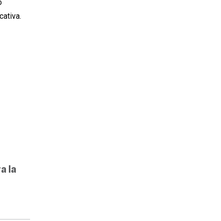
o
cativa.
a la