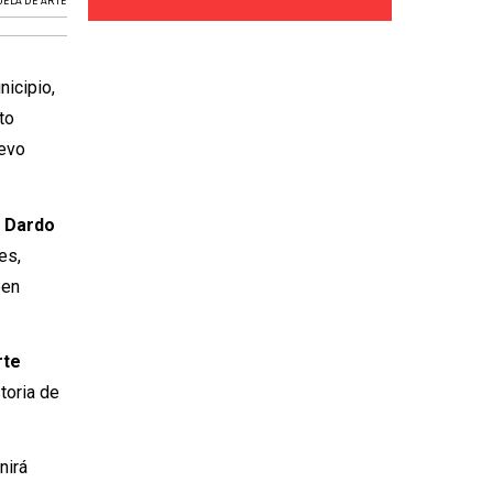
ELA DE ARTE
nicipio,
to
uevo
za Dardo
es,
een
rte
toria de
nirá