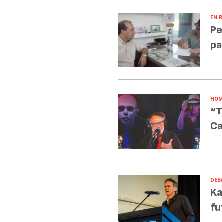
EN R
Pe
pa
HOM
“T
Ca
DEB
Ka
fu