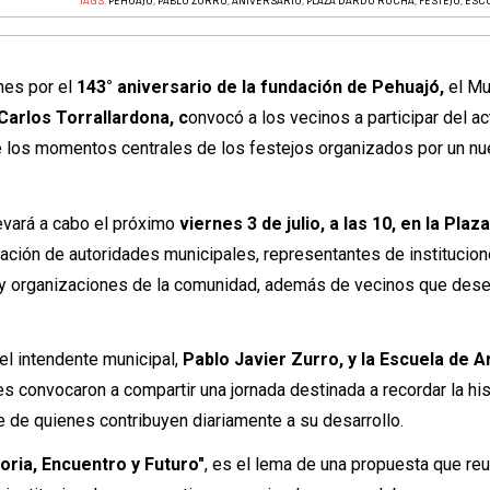
TAGS:
PEHUAJÓ
,
PABLO ZURRO
,
ANIVERSARIO
,
PLAZA DARDO ROCHA
,
FESTEJO
,
ESCU
nes por el
143° aniversario de la fundación de Pehuajó,
el Mu
Carlos Torrallardona, c
onvocó a los vecinos a participar del ac
e los momentos centrales de los festejos organizados por un n
evará a cabo el próximo
viernes 3 de julio, a las 10, en la Pla
pación de autoridades municipales, representantes de institucion
 y organizaciones de la comunidad, además de vecinos que des
.
 el intendente municipal,
Pablo Javier Zurro, y la Escuela de A
s convocaron a compartir una jornada destinada a recordar la his
te de quienes contribuyen diariamente a su desarrollo.
toria, Encuentro y Futuro"
, es el lema de una propuesta que reu