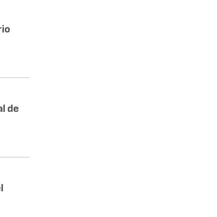
rio
l de
l