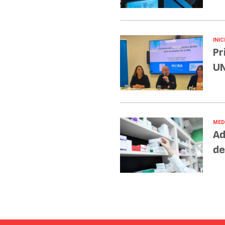
INIC
Pr
UN
MED
Ad
de