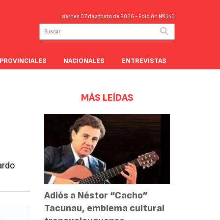
viernes 07 de agosto de 2026
- Edición Nº1143
PROVINCIALES
NACIONALES
ENTREVISTAS
MÁS LEÍDAS
ardo
Adiós a Néstor “Cacho”
Tacunau, emblema cultural