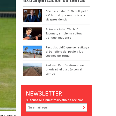
extranjerización de tierras
“Paso al costado”: Santilli pidió
a Villarruel que renuncie a la
vicepresidencia
Adiós a Néstor “Cacho”
Tacunau, emblema cultural
trenquelauquense
Recoulat pidió que se restituya
el beneficio del peaje a los
vecinos de Beruti
Red vial: Camús afirmó que
priorizará el diálogo con el
campo
NEWSLETTER
Suscríbase a nuestro boletín de noticias