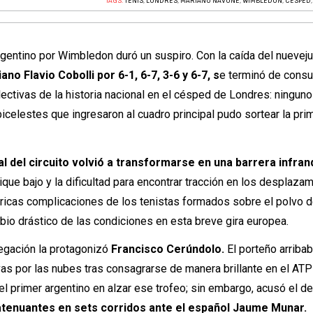
TAGS:
TENIS
,
LONDRES
,
MARIANO NAVONE
,
WIMBLEDON
,
CÉSPED
rgentino por Wimbledon duró un suspiro. Con la caída del nuevej
no Flavio Cobolli por 6-1, 6-7, 3-6 y 6-7, s
e terminó de cons
ectivas de la historia nacional en el césped de Londres: ninguno
icelestes que ingresaron al cuadro principal pudo sortear la pri
al del circuito volvió a transformarse en una barrera infra
pique bajo y la dificultad para encontrar tracción en los desplaza
óricas complicaciones de los tenistas formados sobre el polvo 
mbio drástico de las condiciones en esta breve gira europea.
egación la protagonizó
Francisco Cerúndolo.
El porteño arribab
as por las nubes tras consagrarse de manera brillante en el AT
l primer argentino en alzar ese trofeo; sin embargo, acusó el d
 atenuantes en sets corridos ante el español Jaume Munar.