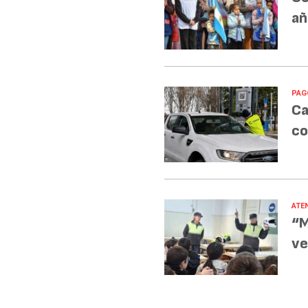
añ
PAG
Ca
co
ATE
“M
ve