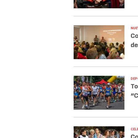
NUE
Co
de
DEP
To
“C
CEL
Co