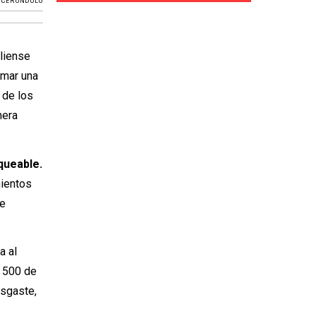
,
CERÚNDOLO
uliense
umar una
 de los
mera
nqueable.
mientos
de
a al
P 500 de
esgaste,