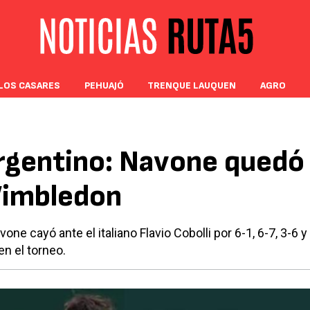
LOS CASARES
PEHUAJÓ
TRENQUE LAUQUEN
AGRO
argentino: Navone quedó
Wimbledon
ne cayó ante el italiano Flavio Cobolli por 6-1, 6-7, 3-6 y
n el torneo.