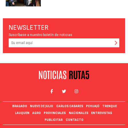
NEWSLETTER
Suscríbase a nuestro boletín de noticias
BRAGADO
NUEVE DE JULIO
CARLOS CASARES
PEHUAJÓ
TRENQUE
LAUQUEN
AGRO
PROVINCIALES
NACIONALES
ENTREVISTAS
PUBLICITAR
CONTACTO