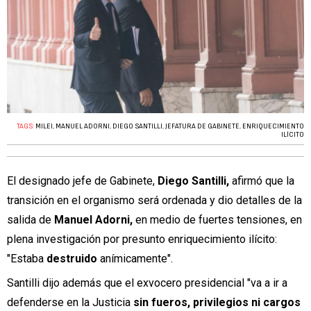
TAGS:
MILEI
,
MANUEL ADORNI
,
DIEGO SANTILLI
,
JEFATURA DE GABINETE
,
ENRIQUECIMIENTO
ILÍCITO
El designado jefe de Gabinete,
Diego Santilli,
afirmó que la
transición en el organismo será ordenada y dio detalles de la
salida de
Manuel Adorni,
en medio de fuertes tensiones, en
plena investigación por presunto enriquecimiento ilícito:
"Estaba
destruido
anímicamente".
Santilli dijo además que el exvocero presidencial "va a ir a
defenderse en la Justicia
sin fueros, privilegios ni cargos