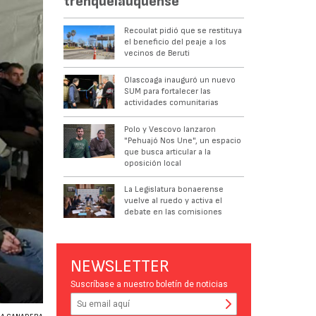
trenquelauquense
Recoulat pidió que se restituya
el beneficio del peaje a los
vecinos de Beruti
Olascoaga inauguró un nuevo
SUM para fortalecer las
actividades comunitarias
Polo y Vescovo lanzaron
"Pehuajó Nos Une", un espacio
que busca articular a la
oposición local
La Legislatura bonaerense
vuelve al ruedo y activa el
debate en las comisiones
NEWSLETTER
Suscríbase a nuestro boletín de noticias