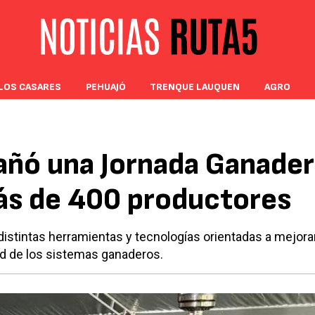
LOS CASARES
PEHUAJÓ
TRENQUE LAUQUEN
AGRO
añó una Jornada Ganader
ás de 400 productores
istintas herramientas y tecnologías orientadas a mejorar
dad de los sistemas ganaderos.