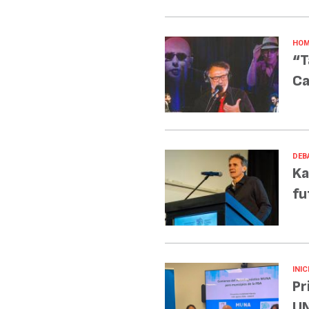
HOM
“T
Ca
DEB
Ka
fu
INIC
Pr
UN