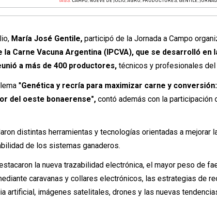
TAGS:
CAMPO
,
NUEVE DE JULIO
,
AGRO
,
PRODUCTORES
,
GENTILE
,
JORNA
lio,
María José Gentile,
participó de la Jornada a Campo organi
e la Carne Vacuna Argentina (IPCVA), que se desarrolló en l
eunió a más de 400 productores,
técnicos y profesionales del 
l lema
"Genética y recría para maximizar carne y conversión
tor del oeste bonaerense",
contó además con la participación 
aron distintas herramientas y tecnologías orientadas a mejorar l
tabilidad de los sistemas ganaderos.
stacaron la nueva trazabilidad electrónica, el mayor peso de fae
ediante caravanas y collares electrónicos, las estrategias de re
cia artificial, imágenes satelitales, drones y las nuevas tendencia