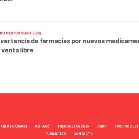
ICAMENTOS VENTA LIBRE
vertencia de farmacias por nuevos medicame
 venta libre
CARLOS CASARES
PEHUAJÓ
TRENQUE LAUQUEN
AGRO
PROVINCIALES
PUBLICITAR
CONTACTO