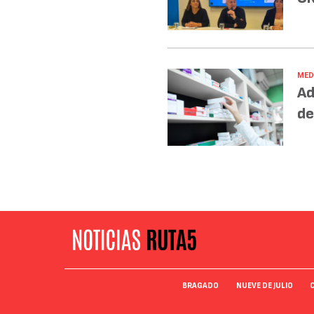
MED
Ad
de
BRAGADO
NUEVE DE JULIO