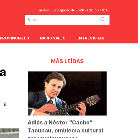
viernes 07 de agosto de 2026
- Edición Nº1143
PROVINCIALES
NACIONALES
ENTREVISTAS
MÁS LEÍDAS
a
 la
Adiós a Néstor “Cacho”
Tacunau, emblema cultural