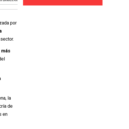
DA GANADERA
zada por
a
sector.
: más
del
a
na, la
cría de
s en