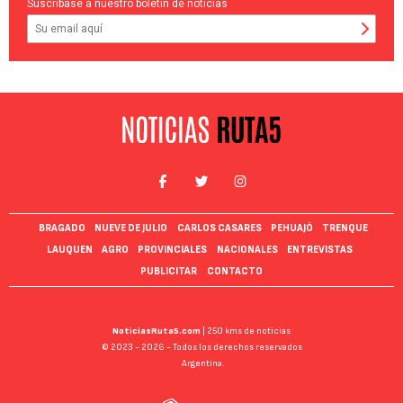
Suscríbase a nuestro boletín de noticias
BRAGADO
NUEVE DE JULIO
CARLOS CASARES
PEHUAJÓ
TRENQUE
LAUQUEN
AGRO
PROVINCIALES
NACIONALES
ENTREVISTAS
PUBLICITAR
CONTACTO
NoticiasRuta5.com
| 250 kms de noticias
© 2023 - 2026 - Todos los derechos reservados
Argentina.