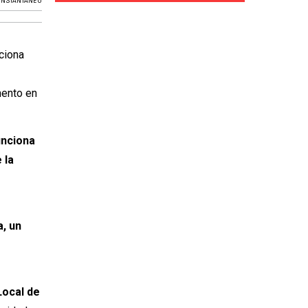
 INSTANTÁNEO
ciona
mento en
unciona
 la
, un
ocal de