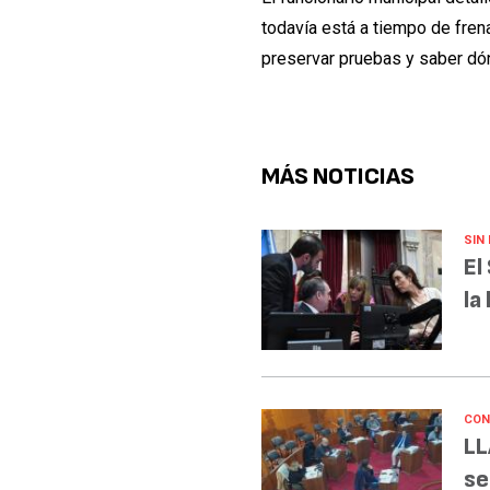
todavía está a tiempo de frena
preservar pruebas y saber dón
MÁS NOTICIAS
SIN
El
la
CON
LL
se