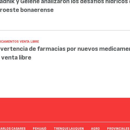
adnik y Gelené analizaron los desafíos hídricos 
roeste bonaerense
ICAMENTOS VENTA LIBRE
vertencia de farmacias por nuevos medicame
 venta libre
CARLOS CASARES
PEHUAJÓ
TRENQUE LAUQUEN
AGRO
PROVINCIALES