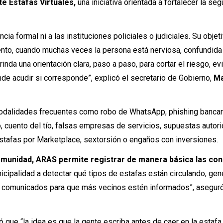
e Estafas Virtuales,
una iniciativa orientada a fortalecer la se
ia formal ni a las instituciones policiales o judiciales. Su objet
to, cuando muchas veces la persona está nerviosa, confundida
rinda una orientación clara, paso a paso, para cortar el riesgo, ev
nde acudir si corresponde”, explicó el secretario de Gobierno,
Ma
modalidades frecuentes como robo de WhatsApp, phishing bancar
 cuento del tío, falsas empresas de servicios, supuestas autor
stafas por Marketplace, sextorsión o engaños con inversiones.
omunidad, ARAS permite registrar de manera básica las con
cipalidad a detectar qué tipos de estafas están circulando, gen
ar comunicados para que más vecinos estén informados”, asegur
ló que “la idea es que la gente escriba antes de caer en la estafa