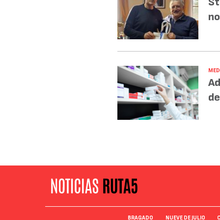
St
no
MED
Ad
de
BRAGADO
NUEVE DE JULIO