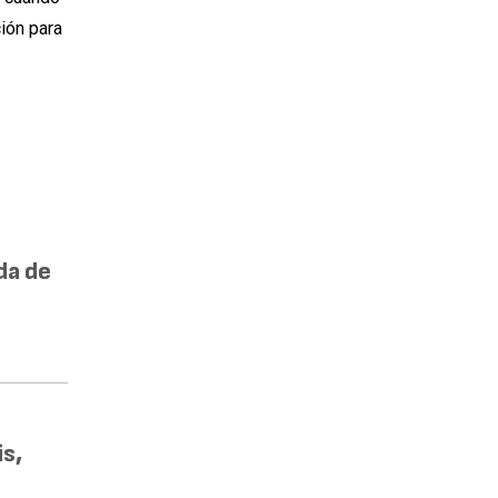
ción para
da de
s,