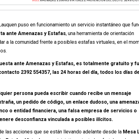
TAGS:
AMENAZAS
,
ESTAFAS VIRTUALES
,
PREVENCIÓN DEL DELITO
,
SERVICIO
Lauquen puso en funcionamiento un servicio instantáneo que fun
ta ante Amenazas y Estafas
, una herramienta de orientación
ar a la comunidad frente a posibles estafas virtuales, en el mo
sos.
uesta ante Amenazas y Estafas, es totalmente gratuito y f
ontacto 2392 554357, las 24 horas del día, todos los días de
alquier persona pueda escribir cuando recibe un mensaje
traña, un pedido de código, un enlace dudoso, una amenaza
nco o entidad financiera, una falsa empresa de servicios o
enere desconfianza vinculada a posibles ilícitos.
 de las acciones que se están llevando adelante desde la
Mesa L