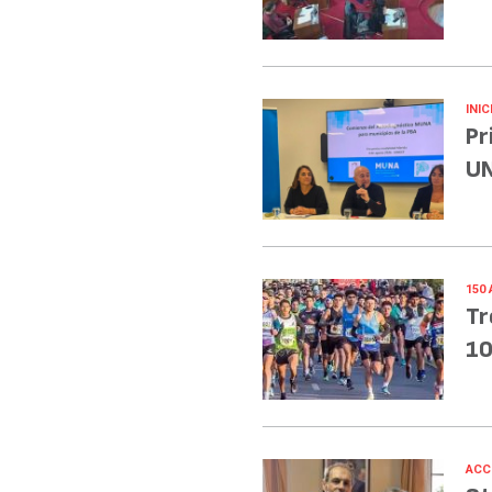
INIC
Pr
UN
150
Tr
10
ACC