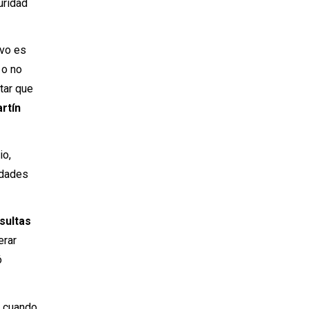
guridad
ivo es
 o no
itar que
rtín
io,
idades
sultas
erar
ó
, cuando