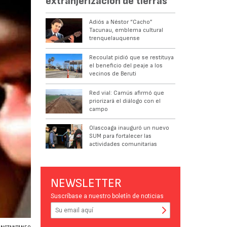
extranjerización de tierras
Adiós a Néstor “Cacho”
Tacunau, emblema cultural
trenquelauquense
Recoulat pidió que se restituya
el beneficio del peaje a los
vecinos de Beruti
Red vial: Camús afirmó que
priorizará el diálogo con el
campo
Olascoaga inauguró un nuevo
SUM para fortalecer las
actividades comunitarias
NEWSLETTER
Suscríbase a nuestro boletín de noticias