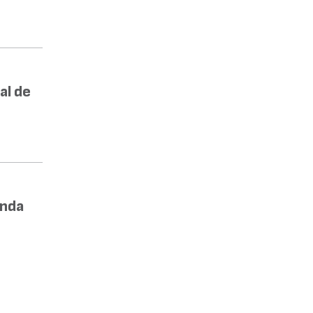
al de
enda