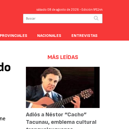
sábado 08 de agosto de 2026
- Edición Nº1144
PROVINCIALES
NACIONALES
ENTREVISTAS
MÁS LEÍDAS
do
Adiós a Néstor “Cacho”
rne
Tacunau, emblema cultural