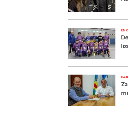
EN 
De
lo
BAJA
Za
mu