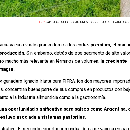
TAGS:
CAMPO
,
AGRO
,
EXPORTACIONES
,
PRODUCTORES
,
GANADERÍA
,
C
arne vacuna suele girar en torno a los cortes
premium, el marm
 producción.
Sin embargo, detrás de ese segmento de alto valo
ero mucho más relevante en términos de volumen:
la creciente
 magra.
or ganadero Ignacio Iriarte para FIFRA, los dos mayores importa
s, concentran buena parte de sus compras en productos con baj
nto a la industria alimenticia como a la gastronomía.
una oportunidad significativa para países como Argentina, 
estuvo asociada a sistemas pastoriles.
ilustrativo. El segundo exportador mundial de carne vacuna embar