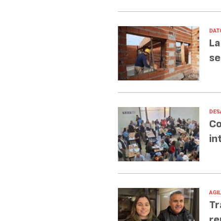
DAT
La
se
DES
Co
in
AGI
Tr
re