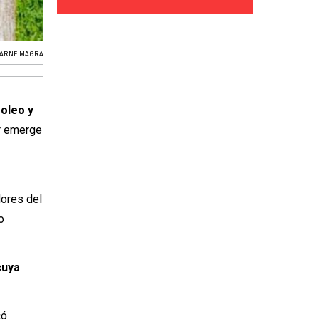
ARNE MAGRA
oleo y
r emerge
dores del
o
cuya
có