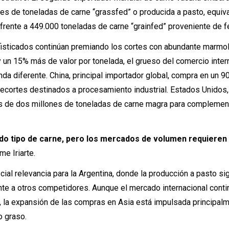
es de toneladas de carne “grassfed” o producida a pasto, equiv
frente a 449.000 toneladas de carne “grainfed” proveniente de f
isticados continúan premiando los cortes con abundante marmo
 un 15% más de valor por tonelada, el grueso del comercio inter
a diferente. China, principal importador global, compra en un 
ecortes destinados a procesamiento industrial. Estados Unidos,
s de dos millones de toneladas de carne magra para complemen
do tipo de carne, pero los mercados de volumen requieren
e Iriarte.
ial relevancia para la Argentina, donde la producción a pasto si
ente a otros competidores. Aunque el mercado internacional conti
, la expansión de las compras en Asia está impulsada principal
o graso.