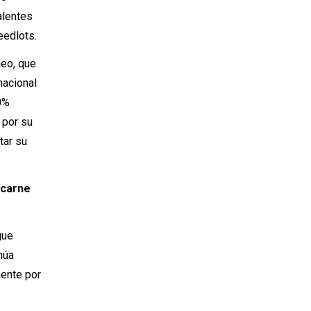
alentes
eedlots.
leo, que
nacional
90%
 por su
tar su
 carne
gue
núa
mente por