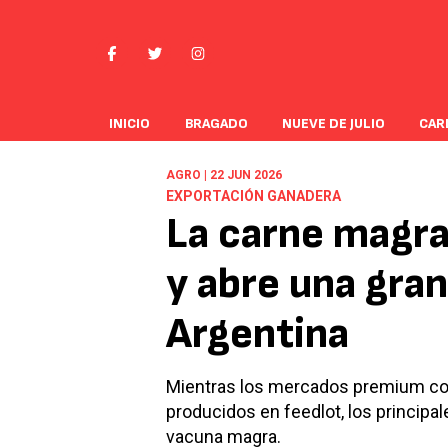
INICIO
BRAGADO
NUEVE DE JULIO
CAR
AGRO | 22 JUN 2026
EXPORTACIÓN GANADERA
La carne magra
y abre una gra
Argentina
Mientras los mercados premium co
producidos en feedlot, los princi
vacuna magra.