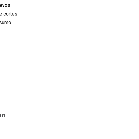
uevos
e cortes
nsumo
en