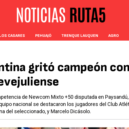
LOS CASARES
PEHUAJÓ
TRENQUE LAUQUEN
AGRO
tina gritó campeón co
evejuliense
ompetencia de Newcom Mixto +50 disputada en Paysandú,
equipo nacional se destacaron los jugadores del Club Atlé
ana del seleccionado, y Marcelo Dicásolo.