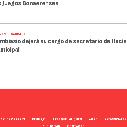
s Juegos Bonaerenses
 EN EL GABINETE
mbiasio dejará su cargo de secretario de Haci
nicipal
CARLOS CASARES
PEHUAJÓ
TRENQUE LAUQUEN
AGRO
PROVINCIALES
PUBLICITAR
CONTACTO