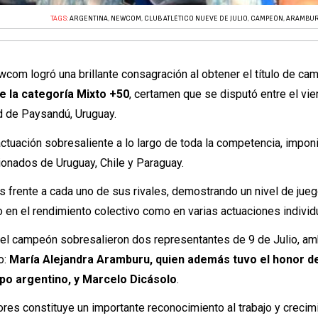
TAGS:
ARGENTINA
,
NEWCOM
,
CLUB ATLÉTICO NUEVE DE JULIO
,
CAMPEÓN
,
ARAMBU
com logró una brillante consagración al obtener el título de c
 la categoría Mixto +50
, certamen que se disputó entre el vie
d de Paysandú, Uruguay.
 actuación sobresaliente a lo largo de toda la competencia, impo
ionados de Uruguay, Chile y Paraguay.
s frente a cada uno de sus rivales, demostrando un nivel de jue
 en el rendimiento colectivo como en varias actuaciones individ
ntel campeón sobresalieron dos representantes de 9 de Julio, a
o:
María Alejandra Aramburu, quien además tuvo el honor d
uipo argentino, y Marcelo Dicásolo
.
es constituye un importante reconocimiento al trabajo y crecim