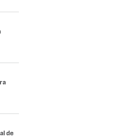
a
ra
al de