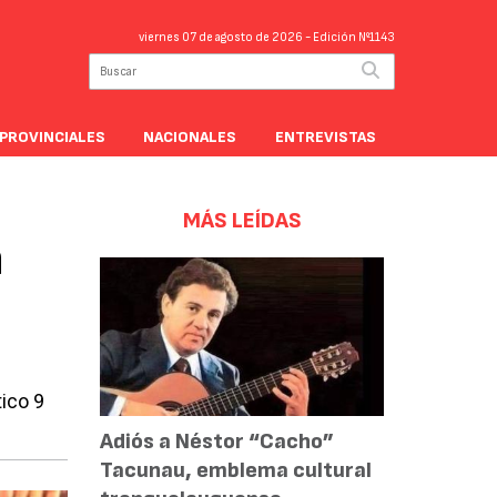
viernes 07 de agosto de 2026
- Edición Nº1143
PROVINCIALES
NACIONALES
ENTREVISTAS
MÁS LEÍDAS
n
tico 9
Adiós a Néstor “Cacho”
Tacunau, emblema cultural