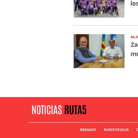
lo
BAJA
Za
mu
BRAGADO
NUEVE DE JULIO