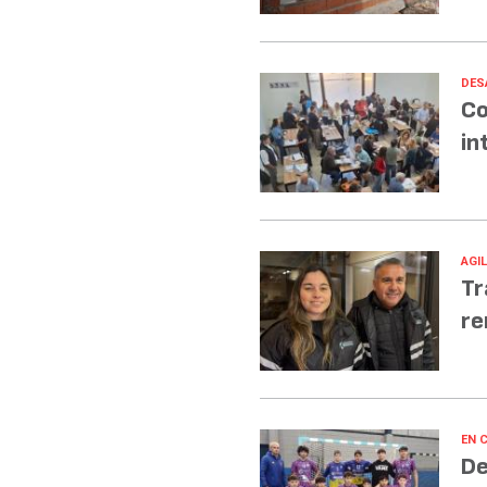
DES
Co
in
AGI
Tr
re
EN 
De