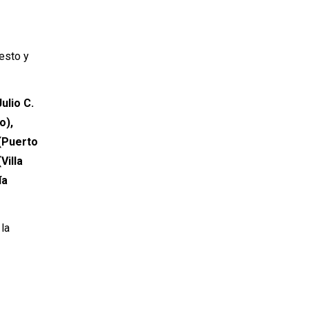
esto y
ulio C.
o),
 (Puerto
Villa
ía
la