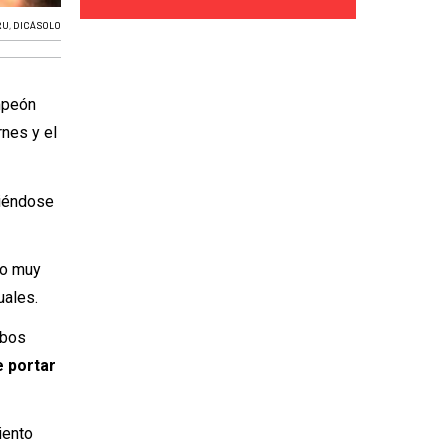
RU
,
DICÁSOLO
ampeón
rnes y el
niéndose
go muy
uales.
mbos
e portar
iento