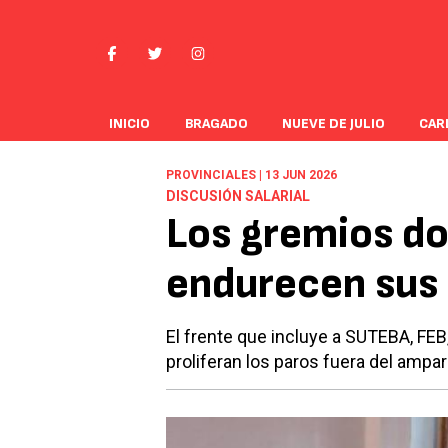
INICIO
BRAGADO
NUEVE DE JULIO
CAR
PROVINCIALES | 13 JUN 2026
DISCUSIÓN SALARIAL
Los gremios d
endurecen sus 
El frente que incluye a SUTEBA, F
proliferan los paros fuera del amparo