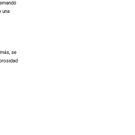
 demandó
e una
s
emás, se
morosidad