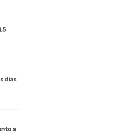
15
s días
ento a