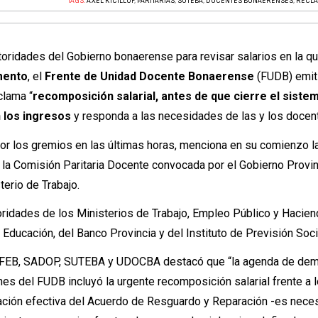
TAGS:
AXEL KICILLOF
,
PARITARIAS
,
SUTEBA
,
DOCENTES BONAERENSES
,
RECLA
utoridades del Gobierno bonaerense para revisar salarios en la q
mento
, el
Frente de Unidad Docente Bonaerense
(FUDB) emit
clama “
recomposición salarial, antes de que cierre el siste
 los ingresos
y responda a las necesidades de las y los docen
por los gremios en las últimas horas, menciona en su comienzo l
e la Comisión Paritaria Docente convocada por el Gobierno Provin
terio de Trabajo.
oridades de los Ministerios de Trabajo, Empleo Público y Haciend
 Educación, del Banco Provincia y del Instituto de Previsión Soci
T, FEB, SADOP, SUTEBA y UDOCBA destacó que “la agenda de de
nes del FUDB incluyó la urgente recomposición salarial frente a 
licación efectiva del Acuerdo de Resguardo y Reparación -es nece