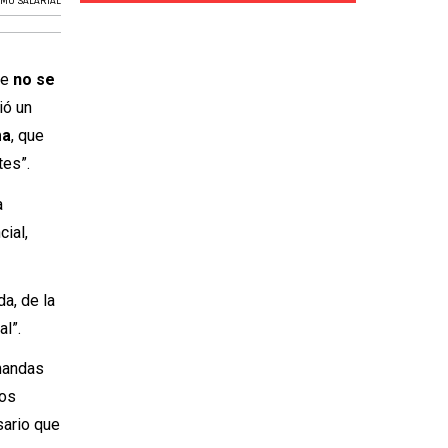
MO SALARIAL
ue
no se
ió un
ma
, que
tes”.
a
cial,
a, de la
al”.
mandas
los
sario que