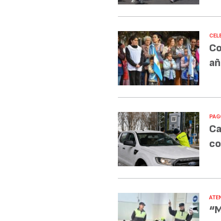
CEL
Co
añ
PAG
Ca
co
ATE
“M