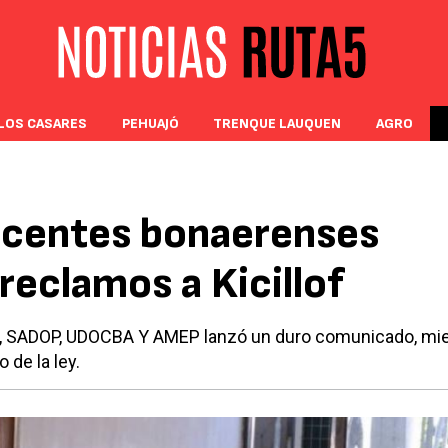
LOS CASARES
PEHUAJÓ
TRENQUE LAUQUEN
AGRO
ocentes bonaerenses
reclamos a Kicillof
EB, SADOP, UDOCBA Y AMEP lanzó un duro comunicado, mi
 de la ley.