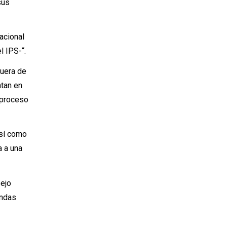
sus
acional
l IPS-“.
fuera de
ntan en
l proceso
así como
a a una
sejo
andas