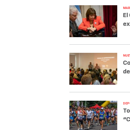
MAR
El
ex
NUE
Co
de
DEP
To
“C