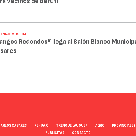
ra vecinos de Beruti
ENAJE MUSICAL
angos Redondos” llega al Salón Blanco Municipa
sares
CARLOS CASARES
PEHUAJÓ
TRENQUE LAUQUEN
AGRO
PROVINCIALES
PUBLICITAR
CONTACTO