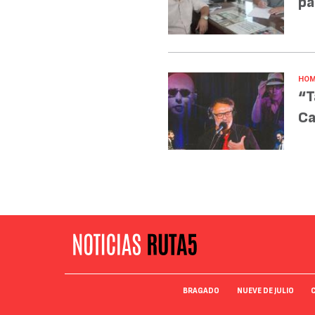
pa
HOM
“T
Ca
BRAGADO
NUEVE DE JULIO