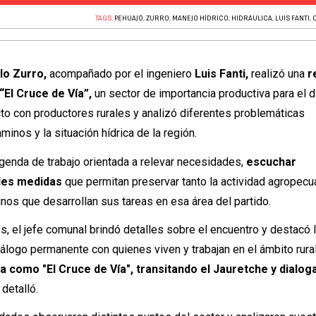
TAGS:
PEHUAJÓ
,
ZURRO
,
MANEJO HÍDRICO
,
HIDRÁULICA
,
LUIS FANTI
,
lo Zurro,
acompañado por el ingeniero
Luis Fanti,
realizó una
r
“El Cruce de Vía”,
un sector de importancia productiva para el di
to con productores rurales y analizó diferentes problemáticas
minos y la situación hídrica de la región.
agenda de trabajo orientada a relevar necesidades,
escuchar
bles medidas
que permitan preservar tanto la actividad agropecu
nos que desarrollan sus tareas en esa área del partido.
s, el jefe comunal brindó detalles sobre el encuentro y destacó 
álogo permanente con quienes viven y trabajan en el ámbito rura
a como "El Cruce de Vía", transitando el Jauretche y dialo
detalló.