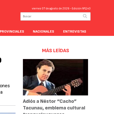
viernes 07 de agosto de 2026
- Edición Nº1143
PROVINCIALES
NACIONALES
ENTREVISTAS
MÁS LEÍDAS
ó
iones
ua
Adiós a Néstor “Cacho”
Tacunau, emblema cultural