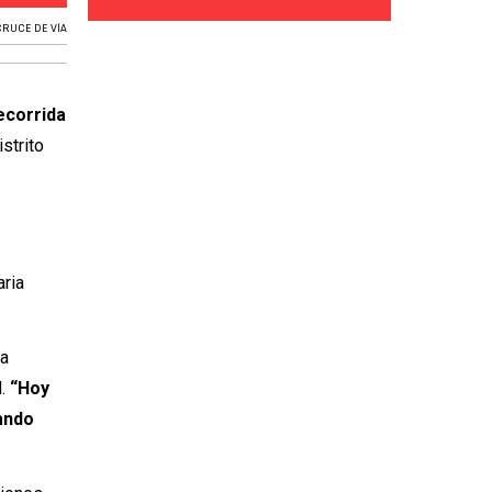
CRUCE DE VÍA
ecorrida
strito
aria
la
l.
“Hoy
gando