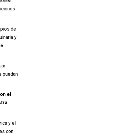
tiones
diciones
ipios de
uinaria y
de
uar
ue puedan
on el
stra
ica y el
nes con