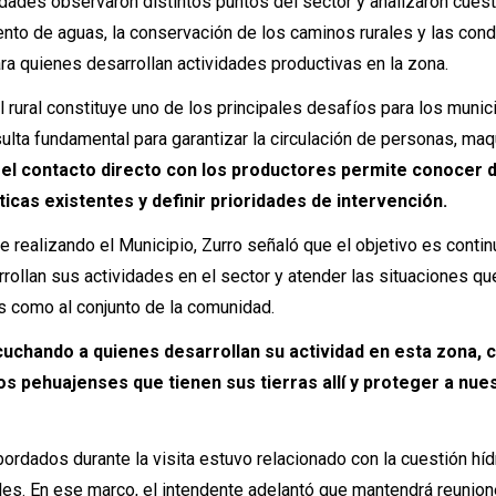
oridades observaron distintos puntos del sector y analizaron cues
ento de aguas, la conservación de los caminos rurales y las con
ra quienes desarrollan actividades productivas en la zona.
l rural constituye uno de los principales desafíos para los munic
sulta fundamental para garantizar la circulación de personas, maq
 el contacto directo con los productores permite conocer 
cas existentes y definir prioridades de intervención.
ene realizando el Municipio, Zurro señaló que el objetivo es contin
ollan sus actividades en el sector y atender las situaciones q
es como al conjunto de la comunidad.
uchando a quienes desarrollan su actividad en esta zona, c
los pehuajenses que tienen sus tierras allí y proteger a nue
ordados durante la visita estuvo relacionado con la cuestión hídr
les. En ese marco, el intendente adelantó que mantendrá reunio