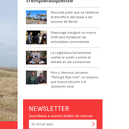
trenquelauquense
Recoulat pidió que se restituya
el beneficio del peaje a los
vecinos de Beruti
Olascoaga inauguró un nuevo
SUM para fortalecer las
actividades comunitarias
La Legislatura bonaerense
vuelve al ruedo y activa el
debate en las comisiones
Polo y Vescovo lanzaron
"Pehuajó Nos Une", un espacio
que busca articular a la
oposición local
NEWSLETTER
Suscríbase a nuestro boletín de noticias
RECORRIDA. Pablo Zurro junto al ingeniero Luis Fanti.