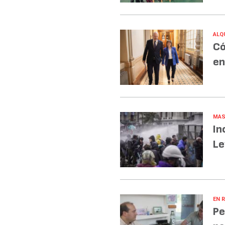
ALQ
Có
en
MAS
In
Le
EN R
Pe