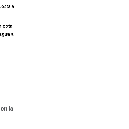
uesta a
r esta
 agua a
en la