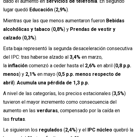
dado el aumento en
servicios de telefonía
. En segundo
lugar quedó
Educación
(
2,9%
).
Mientras que las que menos aumentaron fueron
Bebidas
alcohólicas y tabaco
(
0,8%
) y
Prendas de vestir y
calzado
(
0,3%
).
Esta baja representó la segunda desaceleración consecutiva
del IPC: tras haberse alzado al
3,4%
en marzo,
la
inflación
comenzó a ceder hasta el
2,6%
en abril (
0,8 p.p.
menos
) y
2,1%
en mayo (
0,5 p.p. menos respecto de
abril
).
Acumula una pérdida de 1,3 p.p.
A nivel de las categorías, los precios estacionales (
3,5%
)
tuvieron el mayor incremento como consecuencia del
aumento en las
verduras
, compensado por la caída en
las
frutas
.
Le siguieron los
regulados
(
2,4%
) y el
IPC núcleo
quebró la