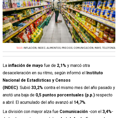
TAGS:
INFLACIÓN
,
INDEC
,
ALIMENTOS
,
PRECIOS
,
COMUNICACIÓN
,
MAYO
,
TELEFONÍA
La
inflación
de
mayo
fue de
2,1%
y marcó otra
desaceleración en su ritmo, según informó el
Instituto
Nacional de Estadísticas y Censos
(INDEC)
. Subió
33,2%
contra el mismo mes del año pasado y
anotó una baja de
0,5 puntos porcentuales (p.p.)
respecto
a abril. El acumulado del año avanzó al
14,7%
.
La división con mayor alza fue
Comunicación
-con el
3,4%
-