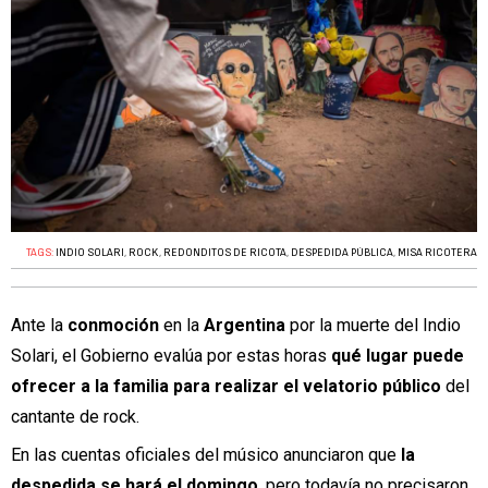
TAGS:
INDIO SOLARI
,
ROCK
,
REDONDITOS DE RICOTA
,
DESPEDIDA PÚBLICA
,
MISA RICOTERA
Ante la
conmoción
en la
Argentina
por la muerte del Indio
Solari, el Gobierno evalúa por estas horas
qué lugar puede
ofrecer a la familia para realizar el velatorio público
del
cantante de rock.
En las cuentas oficiales del músico anunciaron que
la
despedida se hará el domingo
, pero todavía no precisaron