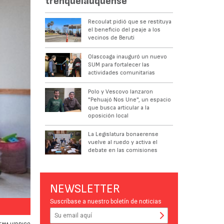
trenquelauquense
Recoulat pidió que se restituya
el beneficio del peaje a los
vecinos de Beruti
Olascoaga inauguró un nuevo
SUM para fortalecer las
actividades comunitarias
Polo y Vescovo lanzaron
"Pehuajó Nos Une", un espacio
que busca articular a la
oposición local
La Legislatura bonaerense
vuelve al ruedo y activa el
debate en las comisiones
NEWSLETTER
Suscríbase a nuestro boletín de noticias
RECORRIDA. Recoulat y Silva Muñoz junto a Matías Parras.