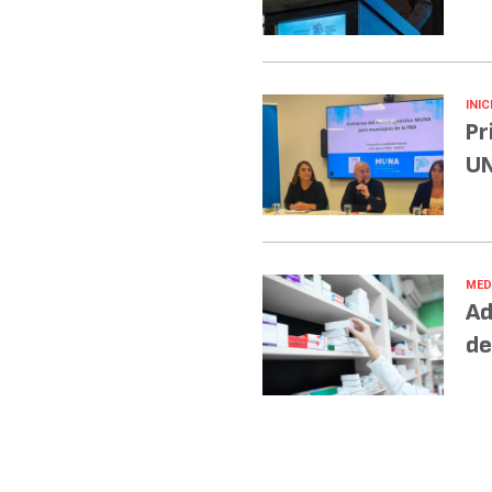
INIC
Pr
UN
MED
Ad
de