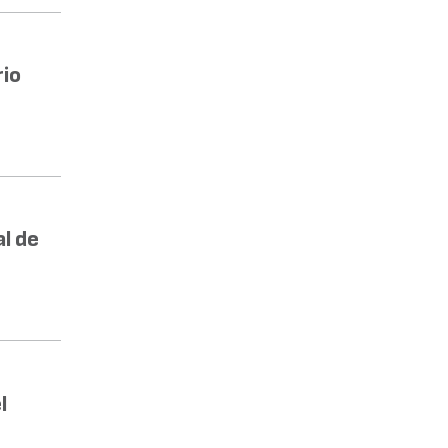
rio
l de
l