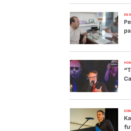
EN R
Pe
pa
HOM
“T
Ca
DEB
Ka
fu