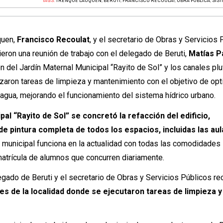
TAGS:
TRENQUE LAUQUEN
,
BERUTI
,
FRANCISCO RECOULAT
,
OBRA PÚBLICA
,
SIS
quen,
Francisco Recoulat
, y el secretario de Obras y Servicios 
ieron una reunión de trabajo con el delegado de Beruti,
Matías P
ón del Jardín Maternal Municipal “Rayito de Sol” y los canales pl
izaron tareas de limpieza y mantenimiento con el objetivo de opt
agua, mejorando el funcionamiento del sistema hídrico urbano.
al “Rayito de Sol” se concretó la refacción del edificio,
e pintura completa de todos los espacios, incluidas las aul
ón municipal funciona en la actualidad con todas las comodidades
matrícula de alumnos que concurren diariamente.
egado de Beruti y el secretario de Obras y Servicios Públicos re
les de la localidad donde se ejecutaron tareas de limpieza y