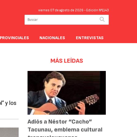
viernes 07 de agosto de 2026
- Edición Nº1143
PROVINCIALES
NACIONALES
ENTREVISTAS
MÁS LEÍDAS
” y los
Adiós a Néstor “Cacho”
Tacunau, emblema cultural