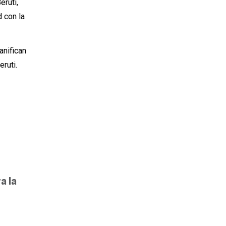
eruti,
d con la
anifican
ruti.
a la