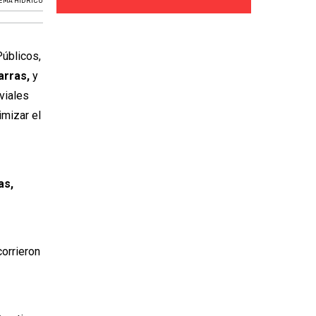
TEMA HÍDRICO
Públicos,
arras,
y
uviales
imizar el
as,
corrieron