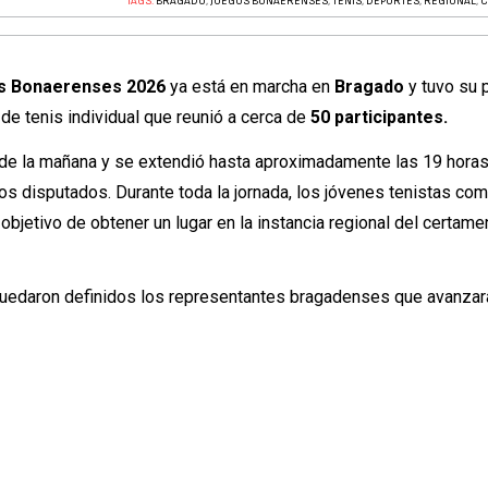
TAGS:
BRAGADO
,
JUEGOS BONAERENSES
,
TENIS
,
DEPORTES
,
REGIONAL
,
C
os Bonaerenses 2026
ya está en marcha en
Bragado
y tuvo su 
 de tenis individual que reunió a cerca de
50 participantes.
 de la mañana y se extendió hasta aproximadamente las 19 hora
ros disputados. Durante toda la jornada, los jóvenes tenistas com
 objetivo de obtener un lugar en la instancia regional del certame
 quedaron definidos los representantes bragadenses que avanzará