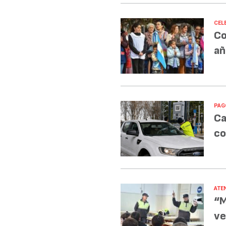
CEL
Co
añ
PAG
Ca
co
ATE
“M
ve