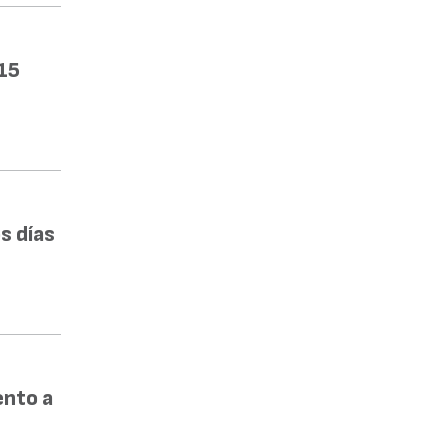
15
s días
ento a