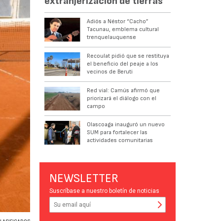
extranjerización de tierras
Adiós a Néstor “Cacho”
Tacunau, emblema cultural
trenquelauquense
Recoulat pidió que se restituya
el beneficio del peaje a los
vecinos de Beruti
Red vial: Camús afirmó que
priorizará el diálogo con el
campo
Olascoaga inauguró un nuevo
SUM para fortalecer las
actividades comunitarias
NEWSLETTER
Suscríbase a nuestro boletín de noticias