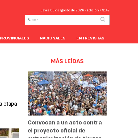
jueves 06 de agosto de 2026
- Edición Nº1142
PROVINCIALES
NACIONALES
ENTREVISTAS
MÁS LEÍDAS
a etapa
Convocan a un acto contra
el proyecto oficial de