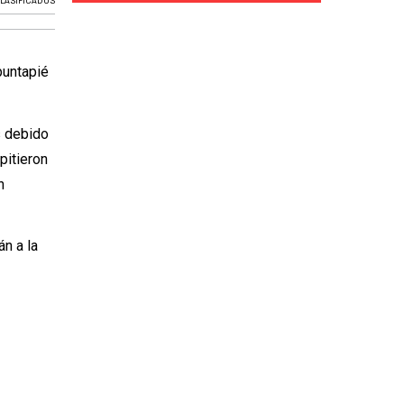
LASIFICADOS
puntapié
s debido
pitieron
n
n a la