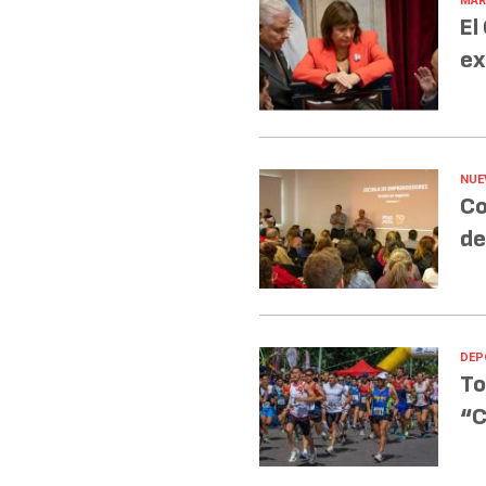
MAR
El
ex
NUE
Co
de
DEP
To
“C