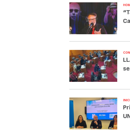
HOM
“T
Ca
CON
LL
se
INIC
Pr
UN