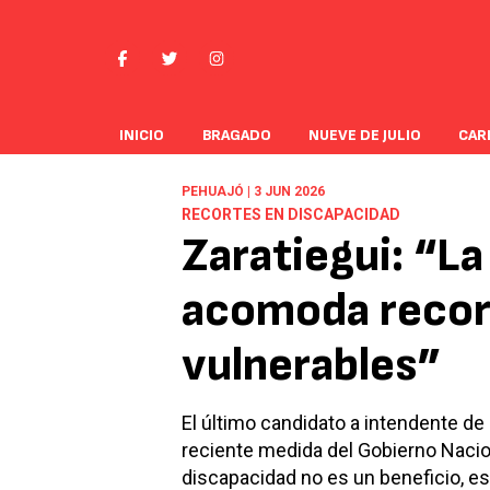
INICIO
BRAGADO
NUEVE DE JULIO
CAR
PEHUAJÓ | 3 JUN 2026
RECORTES EN DISCAPACIDAD
Zaratiegui: “La
acomoda recor
vulnerables”
El último candidato a intendente de 
reciente medida del Gobierno Nacion
discapacidad no es un beneficio, e