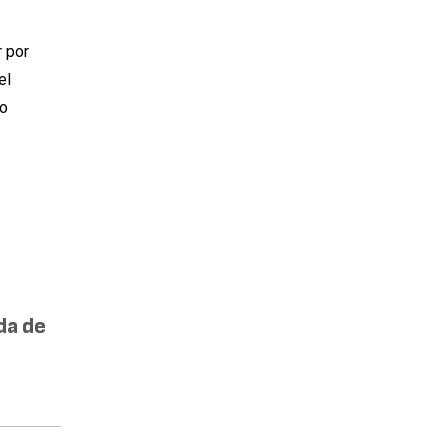
r por
el
mo
da de