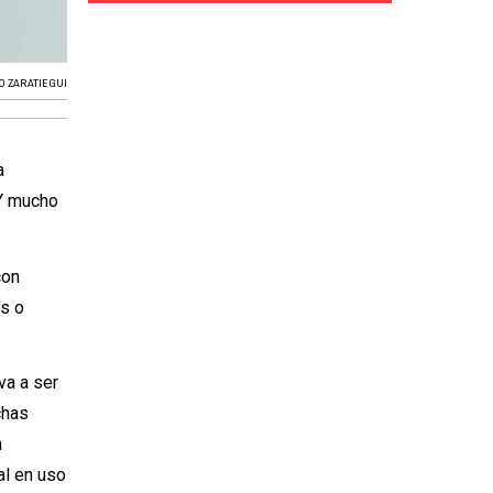
O ZARATIEGUI
a
 Y mucho
con
os o
va a ser
chas
a
al en uso