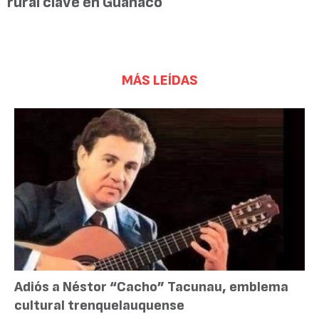
rural clave en Guanaco
MÁS LEÍDAS
Adiós a Néstor “Cacho” Tacunau, emblema
cultural trenquelauquense