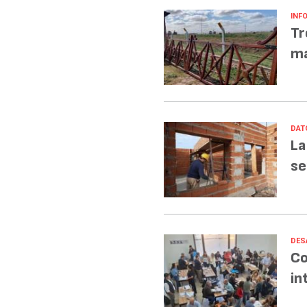
INF
Tr
ma
DAT
La
se
DES
Co
in