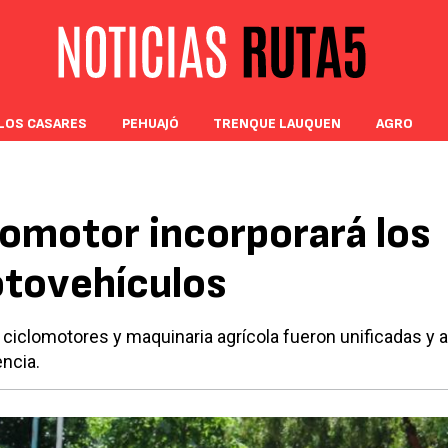
LOS CASARES
PEHUAJÓ
TRENQUE LAUQUEN
AGRO
tomotor incorporará los
otovehículos
iclomotores y maquinaria agrícola fueron unificadas y 
ncia.