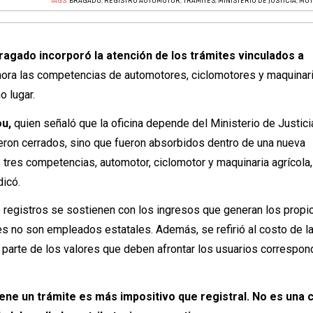
TAGS:
BRAGADO
,
REGISTRO AUTOMOTOR
,
TRÁMITES
,
MINISTERIO DE JUSTICIA
,
MOT
agado incorporó la atención de los trámites vinculados a
hora las competencias de automotores, ciclomotores y maquinar
o lugar.
ou,
quien señaló que la oficina depende del Ministerio de Justici
ueron cerrados, sino que fueron absorbidos dentro de una nueva
s tres competencias, automotor, ciclomotor y maquinaria agrícola,
dicó.
s registros se sostienen con los ingresos que generan los propi
es no son empleados estatales. Además, se refirió al costo de l
 parte de los valores que deben afrontar los usuarios correspon
ene un trámite es más impositivo que registral. No es una 