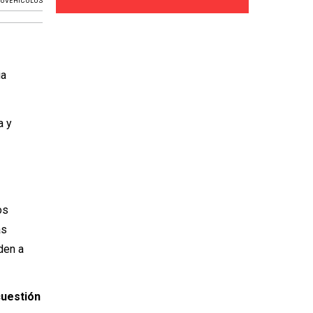
OVEHÍCULOS
ia
a y
os
as
den a
cuestión