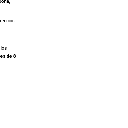
sona,
irección
 los
nes de 8