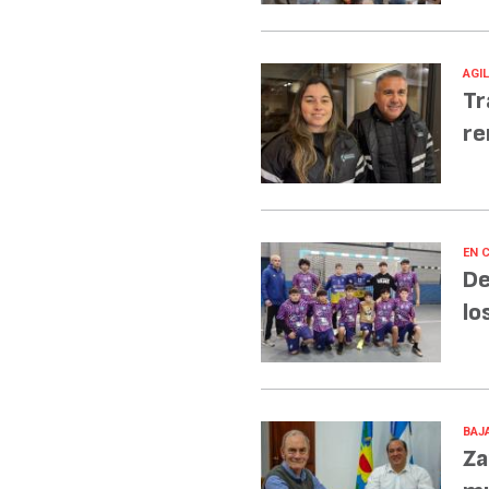
AGI
Tr
re
EN 
De
lo
BAJA
Za