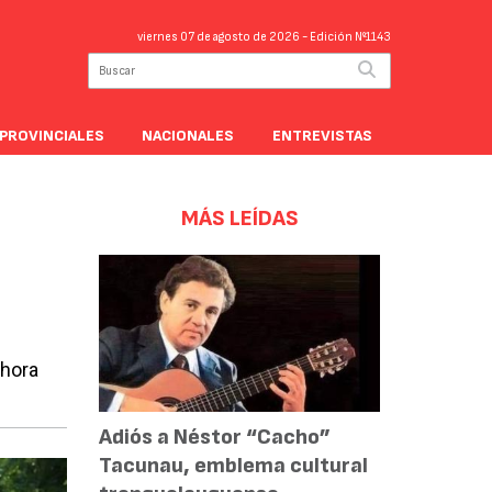
viernes 07 de agosto de 2026
- Edición Nº1143
PROVINCIALES
NACIONALES
ENTREVISTAS
MÁS LEÍDAS
ahora
Adiós a Néstor “Cacho”
Tacunau, emblema cultural