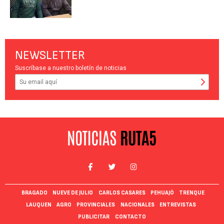
NEWSLETTER
Suscríbase a nuestro boletín de noticias
BRAGADO
NUEVE DE JULIO
CARLOS CASARES
PEHUAJÓ
TRENQUE
LAUQUEN
AGRO
PROVINCIALES
NACIONALES
ENTREVISTAS
PUBLICITAR
CONTACTO