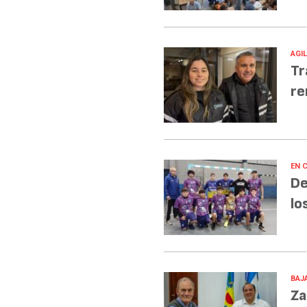
AGI
Tr
re
EN 
De
lo
BAJA
Za