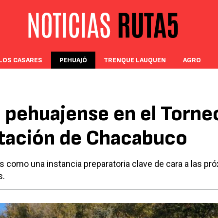
LOS CASARES
PEHUAJÓ
TRENQUE LAUQUEN
AGRO
 pehuajense en el Torne
atación de Chacabuco
es como una instancia preparatoria clave de cara a las pr
s.