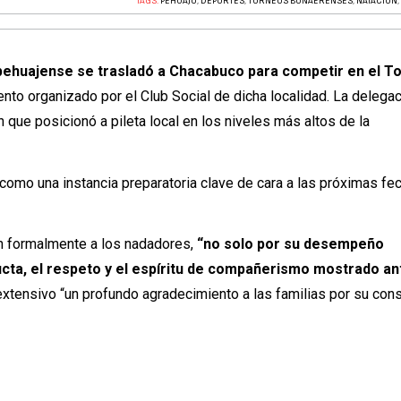
TAGS:
PEHUAJÓ
,
DEPORTES
,
TORNEOS BONAERENSES
,
NATACIÓN
pehuajense se trasladó a Chacabuco para competir en el T
nto organizado por el Club Social de dicha localidad. La delega
que posicionó a pileta local en los niveles más altos de la
como una instancia preparatoria clave de cara a las próximas fe
ron formalmente a los nadadores,
“no solo por su desempeño
ucta, el respeto y el espíritu de compañerismo mostrado an
extensivo “un profundo agradecimiento a las familias por su con