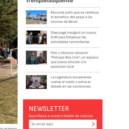
trenquelauquense
Recoulat pidió que se restituya
el beneficio del peaje a los
vecinos de Beruti
Olascoaga inauguró un nuevo
SUM para fortalecer las
actividades comunitarias
Polo y Vescovo lanzaron
"Pehuajó Nos Une", un espacio
que busca articular a la
oposición local
La Legislatura bonaerense
vuelve al ruedo y activa el
debate en las comisiones
NEWSLETTER
Suscríbase a nuestro boletín de noticias