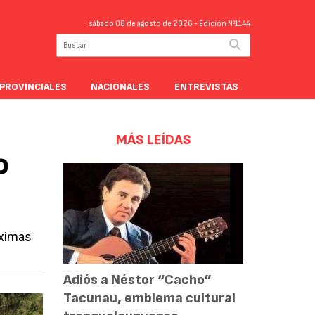
sábado 08 de agosto de 2026
- Edición Nº1144
PROVINCIALES
NACIONALES
ENTREVISTAS
MÁS LEÍDAS
o
óximas
Adiós a Néstor “Cacho”
Tacunau, emblema cultural