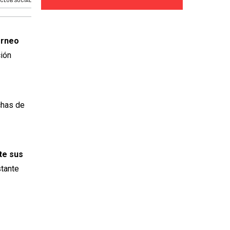
,
CLUB SOCIAL
orneo
ción
chas de
te sus
stante