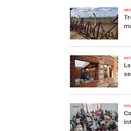
INF
Tr
ma
DAT
La
se
DES
Co
in