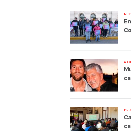
NUE
En
Co
A L
Mu
ca
PRO
Ca
ca