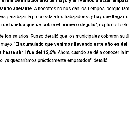
 el índice inflacionario de mayo y ahí vamos a estar empat
evando adelante
. A nosotros no nos dan los tiempos, porque ta
s para bajar la propuesta a los trabajadores y
hay que llegar c
n del sueldo que se cobra el primero de julio
", explicó el del
l de los salarios, Russo detalló que los municipales cobraron su ú
 mayo. "
El acumulado que venimos llevando este año es del 
da hasta abril fue del 12,6%
. Ahora, cuando se dé a conocer la in
io, ya quedaríamos prácticamente empatados", detalló.