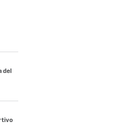
a del
rtivo