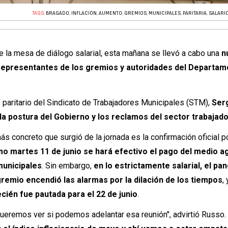
TAGS:
BRAGADO
,
INFLACIÓN
,
AUMENTO
,
GREMIOS
,
MUNICIPALES
,
PARITARIA
,
SALARI
de la mesa de diálogo salarial, esta mañana se llevó a cabo una
n
s representantes de los gremios y autoridades del Departa
o paritario del Sindicato de Trabajadores Municipales (STM),
Ser
la postura del Gobierno y los reclamos del sector trabajado
s concreto que surgió de la jornada es la confirmación oficial p
mo martes 11 de junio se hará efectivo el pago del medio a
municipales
. Sin embargo,
en lo estrictamente salarial, el p
 gremio encendió las alarmas por la dilación de los tiempos
,
ecién fue pautada para el 22 de junio
.
ueremos ver si podemos adelantar esa reunión", advirtió Russo. 