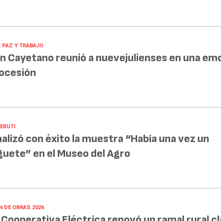
, PAZ Y TRABAJO
n Cayetano reunió a nuevejulienses en una em
ocesión
BERUTI
nalizó con éxito la muestra “Había una vez un
guete” en el Museo del Agro
N DE OBRAS 2026
 Cooperativa Eléctrica renovó un ramal rural c