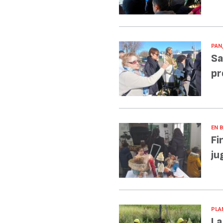
PAN
Sa
pr
EN 
Fi
ju
PLA
La