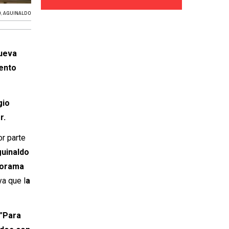
O
,
AGUINALDO
ueva
mento
gio
r.
or parte
guinaldo
anorama
 ya que l
a
"
Para