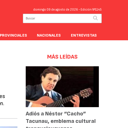
domingo 09 de agosto de 2026
- Edición Nº1145
PROVINCIALES
NACIONALES
ENTREVISTAS
MÁS LEÍDAS
res
n.
Adiós a Néstor “Cacho”
Tacunau, emblema cultural