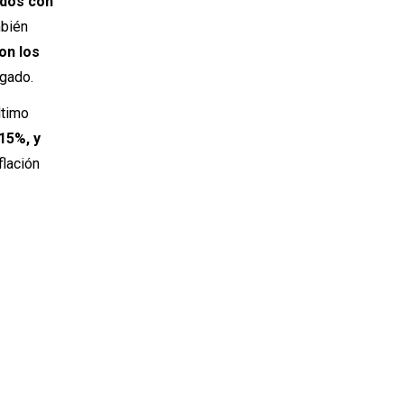
ados con
mbién
on los
egado.
ltimo
15%, y
flación