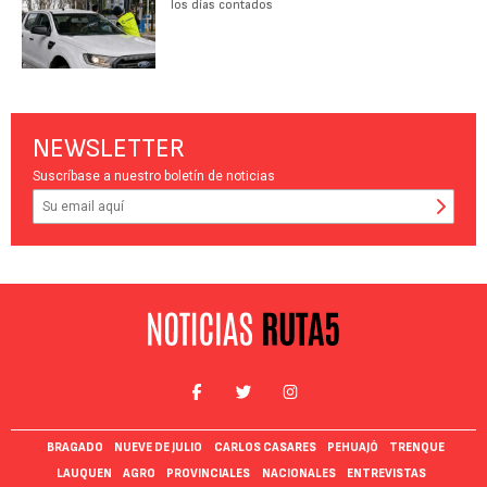
los días contados
NEWSLETTER
Suscríbase a nuestro boletín de noticias
BRAGADO
NUEVE DE JULIO
CARLOS CASARES
PEHUAJÓ
TRENQUE
LAUQUEN
AGRO
PROVINCIALES
NACIONALES
ENTREVISTAS