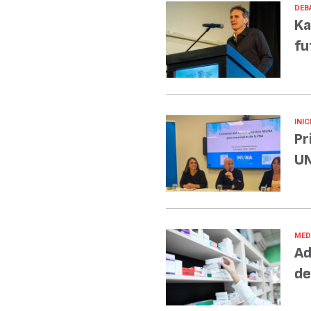
DEB
Ka
fu
INIC
Pr
UN
MED
Ad
de