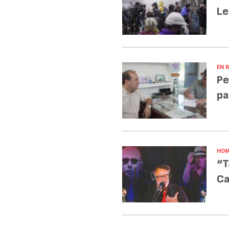
Le
EN R
Pe
pa
HOM
“T
Ca