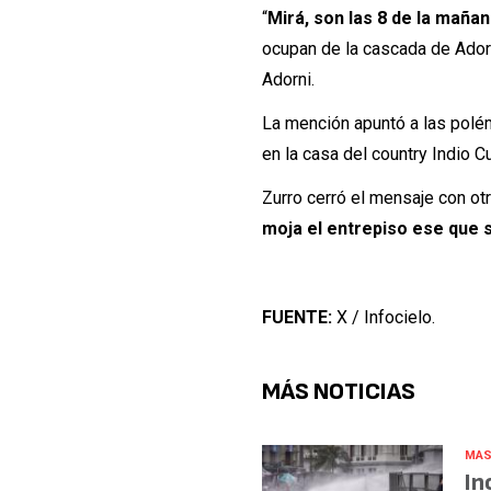
“
Mirá, son las 8 de la maña
ocupan de la cascada de Adorn
Adorni.
La mención apuntó a las polé
en la casa del country Indio C
Zurro cerró el mensaje con otr
moja el entrepiso ese que s
FUENTE:
X / Infocielo.
MÁS NOTICIAS
MAS
In