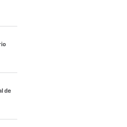
rio
l de