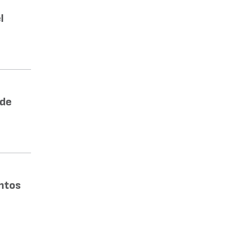
l
 de
ntos