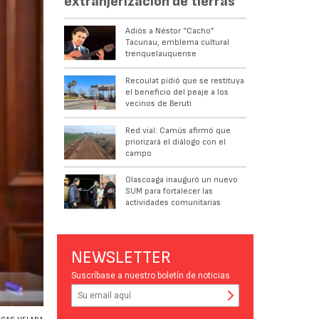
extranjerización de tierras
Adiós a Néstor “Cacho”
Tacunau, emblema cultural
trenquelauquense
Recoulat pidió que se restituya
el beneficio del peaje a los
vecinos de Beruti
Red vial: Camús afirmó que
priorizará el diálogo con el
campo
Olascoaga inauguró un nuevo
SUM para fortalecer las
actividades comunitarias
NEWSLETTER
Suscríbase a nuestro boletín de noticias