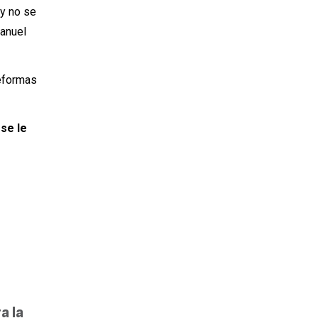
 y no se
Manuel
reformas
 se le
a la