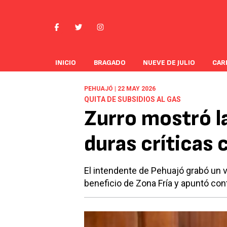
INICIO
BRAGADO
NUEVE DE JULIO
CAR
PEHUAJÓ | 22 MAY 2026
QUITA DE SUBSIDIOS AL GAS
Zurro mostró la
duras críticas 
El intendente de Pehuajó grabó un v
beneficio de Zona Fría y apuntó cont