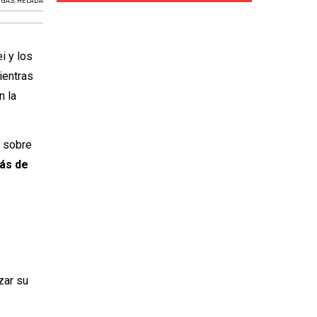
 GAS
,
HELADA
i y los
ientras
n la
ó sobre
ás de
zar su