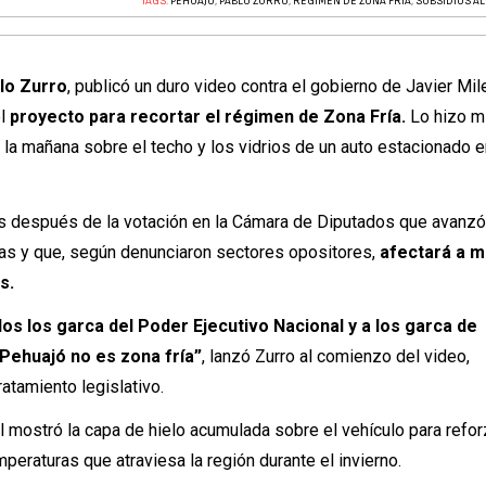
TAGS:
PEHUAJÓ
,
PABLO ZURRO
,
RÉGIMEN DE ZONA FRÍA
,
SUBSIDIOS AL
lo Zurro
, publicó un duro video contra el gobierno de Javier Mile
el
proyecto para recortar el régimen de Zona Fría.
Lo hizo m
 la mañana sobre el techo y los vidrios de un auto estacionado e
as después de la votación en la Cámara de Diputados que avanz
as y que, según denunciaron sectores opositores,
afectará a m
s.
dos los garca del Poder Ejecutivo Nacional y a los garca de
Pehuajó no es zona fría”
, lanzó Zurro al comienzo del video,
atamiento legislativo.
al mostró la capa de hielo acumulada sobre el vehículo para refor
peraturas que atraviesa la región durante el invierno.