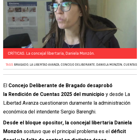
CRÍTICAS. La concejal libertaria, Daniela Monzón.
TAGS:
BRAGADO
,
LA LIBERTAD AVANZA
,
CONCEJO DELIBERANTE
,
DANIELA MONZÓN
,
CUENTAS
El
Concejo Deliberante de Bragado desaprobó
la
Rendición de Cuentas 2025
del municipio
y desde La
Libertad Avanza cuestionaron duramente la administración
económica del intendente Sergio Barenghi.
Desde el bloque opositor, la concejal libertaria Daniela
Monzón
sostuvo que el principal problema es el
déficit