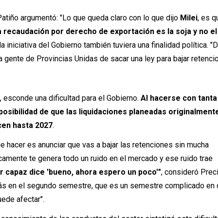
tiño argumentó: "Lo que queda claro con lo que dijo
Milei
, es q
a recaudación por derecho de exportación es la soja y no el
la iniciativa del Gobierno también tuviera una finalidad política. 
a gente de Provincias Unidas de sacar una ley para bajar retenci
go, esconde una dificultad para el Gobierno.
Al hacerse con tanta
 posibilidad de que las liquidaciones planeadas originalment
en hasta 2027
.
ue hacer es anunciar que vas a bajar las retenciones sin mucha
camente te genera todo un ruido en el mercado y ese ruido trae
r capaz dice 'bueno, ahora espero un poco'"
, consideró Prec
tás en el segundo semestre, que es un semestre complicado en 
uede afectar".