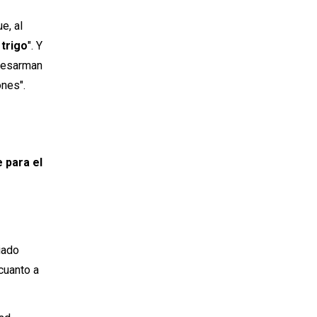
ue, al
 trigo
". Y
"Desarman
ones".
e para el
iado
cuanto a