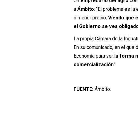
Un
empresario del agro
con 
a
Ámbito
: "El problema es l
o menor precio.
Viendo que el
el Gobierno se vea obligad
La propia Cámara de la Indust
En su comunicado, en el que 
Economía para ver
la forma 
comercialización
".
FUENTE:
Ámbito.