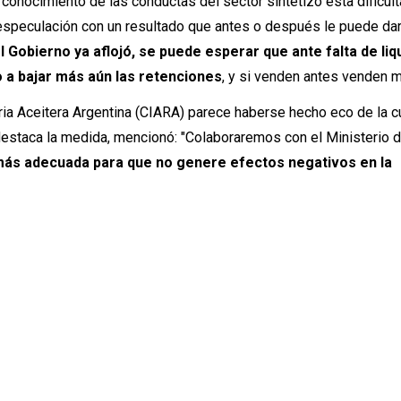
conocimiento de las conductas del sector sintetizó esta dificul
a especulación con un resultado que antes o después le puede da
 Gobierno ya aflojó, se puede esperar que ante falta de liq
o a bajar más aún las retenciones
, y si venden antes venden m
ria Aceitera Argentina (CIARA) parece haberse hecho eco de la c
destaca la medida, mencionó: "Colaboraremos con el Ministerio 
más adecuada para que no genere efectos negativos en la