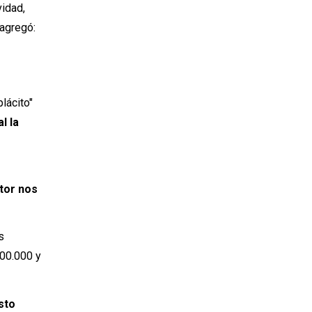
vidad,
 agregó:
lácito"
l la
tor nos
s
200.000 y
sto