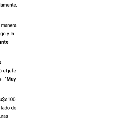
idamente,
e manera
igo y la
ante
o
 el jefe
e .
"Muy
e u$s100
 lado de
uras