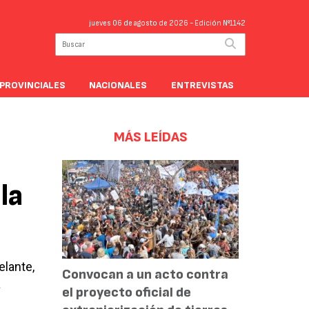
jueves 06 de agosto de 2026
- Edición Nº1142
PROVINCIALES
NACIONALES
ENTREVISTAS
MÁS LEÍDAS
la
elante,
Convocan a un acto contra
a
el proyecto oficial de