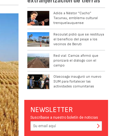
extranjerización de tierras
Adiós a Néstor “Cacho”
Tacunau, emblema cultural
trenquelauquense
Recoulat pidió que se restituya
el beneficio del peaje a los
vecinos de Beruti
Red vial: Camús afirmó que
priorizará el diálogo con el
campo
Olascoaga inauguró un nuevo
SUM para fortalecer las
actividades comunitarias
NEWSLETTER
Suscríbase a nuestro boletín de noticias