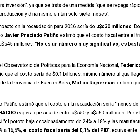
ra inversión", ya que se trata de una medida "que se repaga ráp
 producción y dinamismo en tan solo siete meses".
mpacto en la recaudación para 2026 sería de
u$s30 millones
. D
rio
Javier Preciado Patiño
estimó que el costo fiscal entre el tr
 u$s45 millones.
"No es un número muy significativo, es bast
el Observatorio de Políticas para la Economía Nacional,
Federic
o que el costo sería de $0,1 billones, mismo número al que llegó
de la Provincia de Buenos Aires,
Matías Rajnerman
, estimó qu
.
do Patiño estimó que el costo en la recaudación sería "menos d
NAGRO
espera que sea de entre u$s50 y u$s60 millones. Por el
 si "el poroto baja escalonadamente de 24% a 18% y las manufact
5% a 16,5%,
el costo fiscal sería del 0,1% del PIB
", equivalente