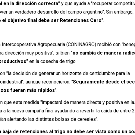
 en la dirección correcta"
y que ayuda a "recuperar competiti
mover un verdadero desarrollo del campo argentino". Sin embargo,
el objetivo final debe ser Retenciones Cero
".
n Intercooperativa Agropecuaria (CONINAGRO) recibió con "benep
a dirección muy positiva", si bien
"no cambia de manera radica
productivos"
en la cosecha de trigo.
raron "la decisión de generar un horizonte de certidumbre para la
industrial", aunque reconocieron: "
Seguramente desde el sec
azos fueran más rápidos
".
aron que esta medida "impactará de manera directa y positiva en la
 a la nueva campaña fina, ayudando a revertir la caída de entre 
an alertando las distintas bolsas de cereales".
la baja de retenciones al trigo no debe ser vista como un co