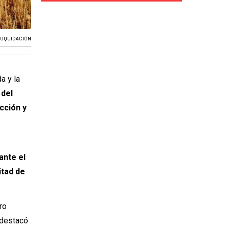
LUQUIDACIÓN
a y la
 del
cción y
ante el
tad de
ro
destacó