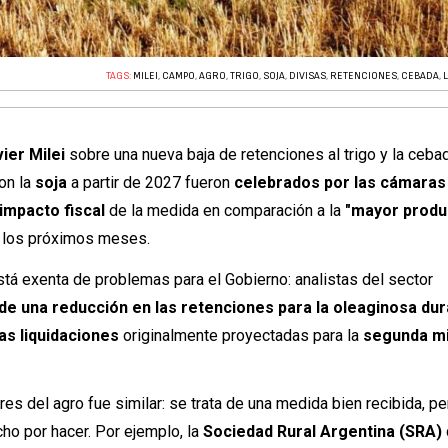
TAGS:
MILEI
,
CAMPO
,
AGRO
,
TRIGO
,
SOJA
,
DIVISAS
,
RETENCIONES
,
CEBADA
,
ier Milei
sobre una nueva baja de retenciones al trigo y la cebad
on la
soja
a partir de 2027 fueron
celebrados por las cámaras
 impacto fiscal
de la medida en comparación a la
"mayor produ
n los próximos meses.
tá exenta de problemas para el Gobierno: analistas del sector
 de una reducción en las retenciones para la oleaginosa dur
as liquidaciones
originalmente proyectadas para la
segunda mi
res del agro fue similar: se trata de una medida bien recibida, pe
o por hacer. Por ejemplo, la
Sociedad Rural Argentina (SRA)