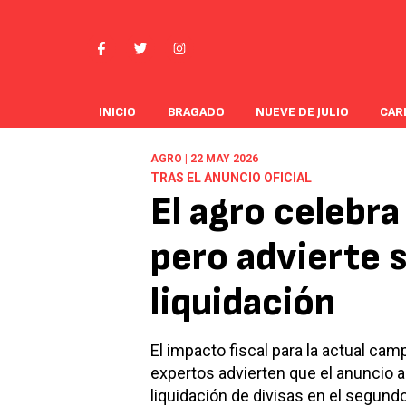
INICIO
BRAGADO
NUEVE DE JULIO
CAR
AGRO | 22 MAY 2026
TRAS EL ANUNCIO OFICIAL
El agro celebra
pero advierte 
liquidación
El impacto fiscal para la actual cam
expertos advierten que el anuncio an
liquidación de divisas en el segun