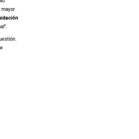
tad
r mayor
uidación
al".
uestión.
de