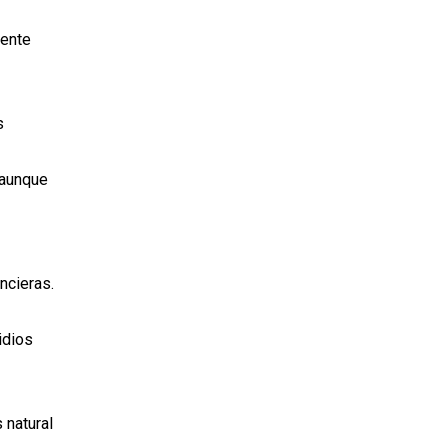
mente
s
 aunque
ncieras.
idios
 natural