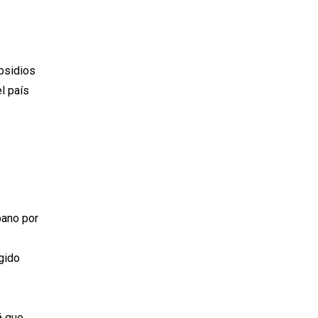
bsidios
l país
pano por
ngido
á que