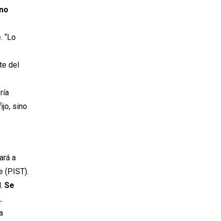
 no
. “Lo
te del
ría
ijo, sino
ará a
e (PIST).
l.
Se
.
a