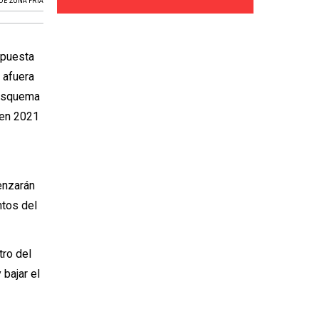
DE ZONA FRÍA
opuesta
á afuera
 esquema
 en 2021
enzarán
ntos del
tro del
 bajar el