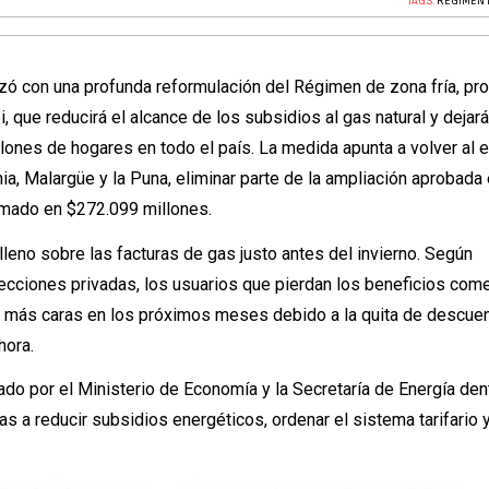
TAGS:
RÉGIMEN 
ó con una profunda reformulación del Régimen de zona fría, pr
i, que reducirá el alcance de los subsidios al gas natural y dejar
lones de hogares en todo el país. La medida apunta a volver al
nia, Malargüe y la Puna, eliminar parte de la ampliación aprobada
timado en $272.099 millones.
lleno sobre las facturas de gas justo antes del invierno. Según
yecciones privadas, los usuarios que pierdan los beneficios com
5% más caras en los próximos meses debido a la quita de descue
hora.
o por el Ministerio de Economía y la Secretaría de Energía den
 a reducir subsidios energéticos, ordenar el sistema tarifario y