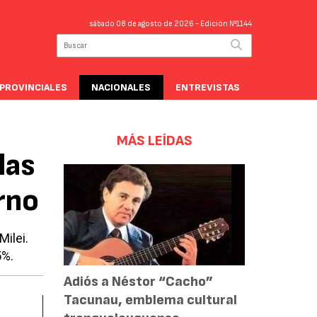
sábado 08 de agosto de 2026
- Edición Nº1144
PROVINCIALES
NACIONALES
ENTREVISTAS
MÁS LEÍDAS
las
rno
ilei.
5%.
Adiós a Néstor “Cacho”
Tacunau, emblema cultural