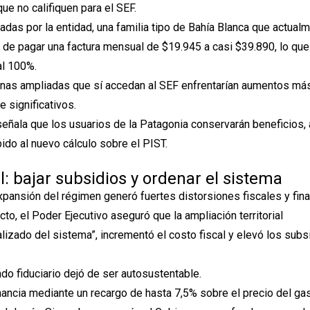
e no califiquen para el SEF.
adas por la entidad, una familia tipo de Bahía Blanca que actual
 de pagar una factura mensual de $19.945 a casi $39.890, lo que
al 100%.
onas ampliadas que sí accedan al SEF enfrentarían aumentos má
 significativos.
señala que los usuarios de la Patagonia conservarán beneficios,
do al nuevo cálculo sobre el PIST.
l: bajar subsidios y ordenar el sistema
xpansión del régimen generó fuertes distorsiones fiscales y fina
o, el Poder Ejecutivo aseguró que la ampliación territorial
alizado del sistema”, incrementó el costo fiscal y elevó los subs
.
o fiduciario dejó de ser autosustentable.
nancia mediante un recargo de hasta 7,5% sobre el precio del gas