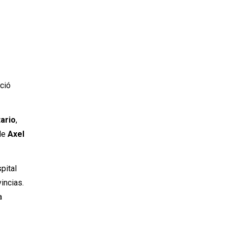
eció
tario
,
 de
Axel
pital
incias.
a