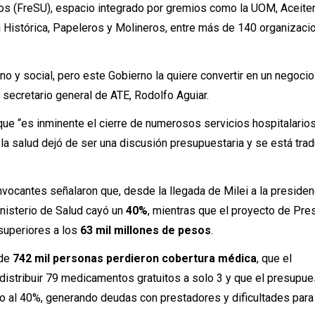
dos (FreSU), espacio integrado por gremios como la UOM, Aceite
 Histórica, Papeleros y Molineros, entre más de 140 organizaci
o y social, pero este Gobierno la quiere convertir en un negocio
 secretario general de ATE, Rodolfo Aguiar.
ue “es inminente el cierre de numerosos servicios hospitalarios
 la salud dejó de ser una discusión presupuestaria y se está tra
ocantes señalaron que, desde la llegada de Milei a la presidenc
nisterio de Salud cayó un
40%
, mientras que el proyecto de Pr
superiores a los
63 mil millones de pesos
.
 de
742 mil personas perdieron cobertura médica
, que el
istribuir 79 medicamentos gratuitos a solo 3 y que el presupue
no al 40%, generando deudas con prestadores y dificultades par