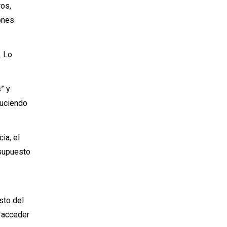
ros,
ones
. Lo
” y
duciendo
ia, el
esupuesto
sto del
a acceder