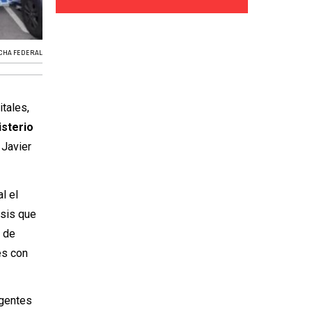
CHA FEDERAL
itales,
isterio
 Javier
l el
isis que
a de
es con
igentes