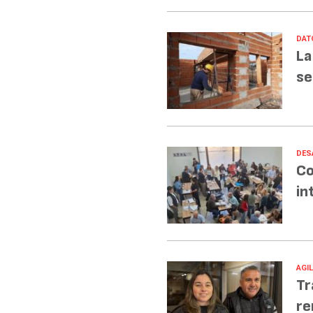
DAT
La
se
DES
Co
in
AGI
Tr
re