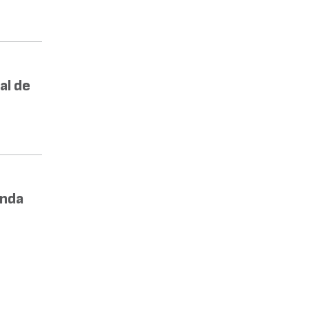
al de
enda