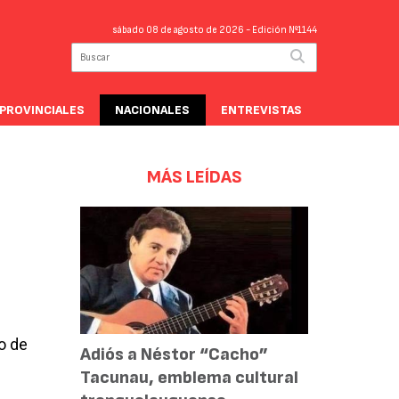
sábado 08 de agosto de 2026
- Edición Nº1144
PROVINCIALES
NACIONALES
ENTREVISTAS
MÁS LEÍDAS
o de
Adiós a Néstor “Cacho”
Tacunau, emblema cultural