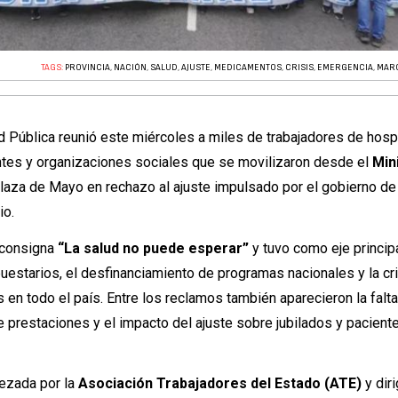
TAGS:
PROVINCIA
,
NACIÓN
,
SALUD
,
AJUSTE
,
MEDICAMENTOS
,
CRISIS
,
EMERGENCIA
,
MAR
d Pública reunió este miércoles a miles de trabajadores de hosp
ntes y organizaciones sociales que se movilizaron desde el
Min
Plaza de Mayo en rechazo al ajuste impulsado por el gobierno de
io.
a consigna
“La salud no puede esperar”
y tuvo como eje principa
uestarios, el desfinanciamiento de programas nacionales y la cr
 en todo el país. Entre los reclamos también aparecieron la falt
 prestaciones y el impacto del ajuste sobre jubilados y pacient
ezada por la
Asociación Trabajadores del Estado (ATE)
y dir