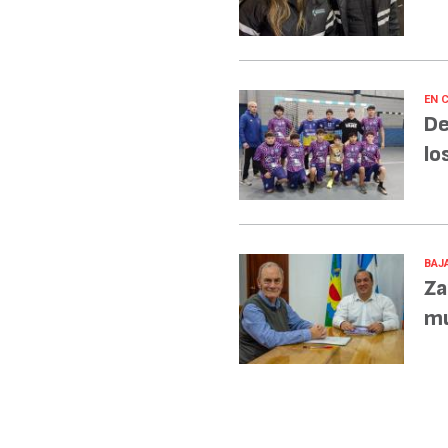
EN 
De
lo
BAJA
Za
mu