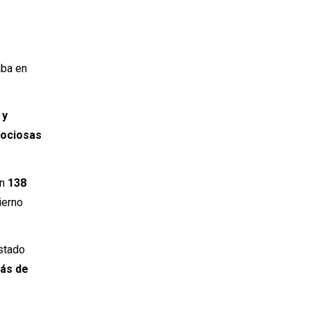
aba en
 y
 ociosas
on
138
ierno
Estado
más de