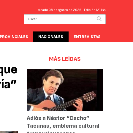
sábado 08 de agosto de 2026
- Edición Nº1144
PROVINCIALES
NACIONALES
ENTREVISTAS
MÁS LEÍDAS
 que
ría”
Adiós a Néstor “Cacho”
Tacunau, emblema cultural