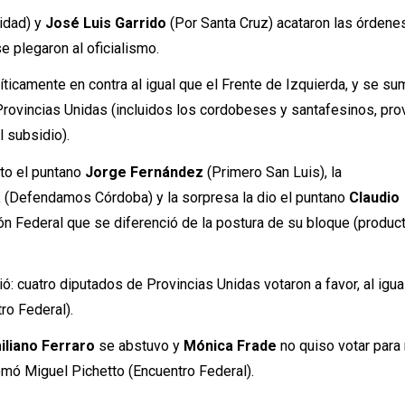
idad) y
José Luis Garrido
(Por Santa Cruz) acataron las órdene
 plegaron al oficialismo.
íticamente en contra al igual que el Frente de Izquierda, y se su
rovincias Unidas (incluidos los cordobeses y santafesinos, pro
l subsidio).
to el puntano
Jorge Fernández
(Primero San Luis), la
a
(Defendamos Córdoba) y la sorpresa la dio el puntano
Claudio
ón Federal que se diferenció de la postura de su bloque (produc
ió: cuatro diputados de Provincias Unidas votaron a favor, al igua
ro Federal).
liano Ferraro
se abstuvo y
Mónica Frade
no quiso votar para n
omó Miguel Pichetto (Encuentro Federal).