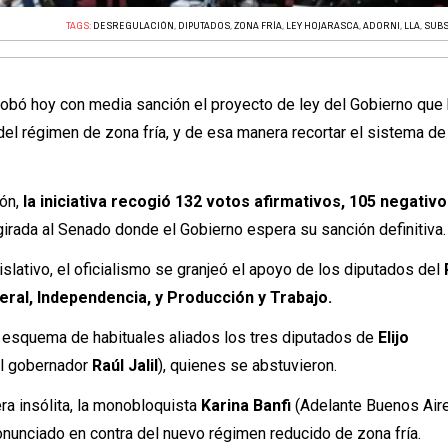
TAGS:
DESREGULACIÓN
,
DIPUTADOS
,
ZONA FRÍA
,
LEY HOJARASCA
,
ADORNI
,
LLA
,
SUBS
obó hoy con media sanción el proyecto de ley del Gobierno que
 del régimen de zona fría, y de esa manera recortar el sistema de
.
ón,
la iniciativa recogió 132 votos afirmativos, 105 negativo
girada al Senado donde el Gobierno espera su sanción definitiva.
islativo, el oficialismo se granjeó el apoyo de los diputados del
eral, Independencia, y Producción y Trabajo.
esquema de habituales aliados los tres diputados de
Elijo
l gobernador
Raúl Jalil
), quienes se abstuvieron.
a insólita, la monobloquista
Karina Banfi
(Adelante Buenos Aire
ronunciado en contra del nuevo régimen reducido de zona fría.