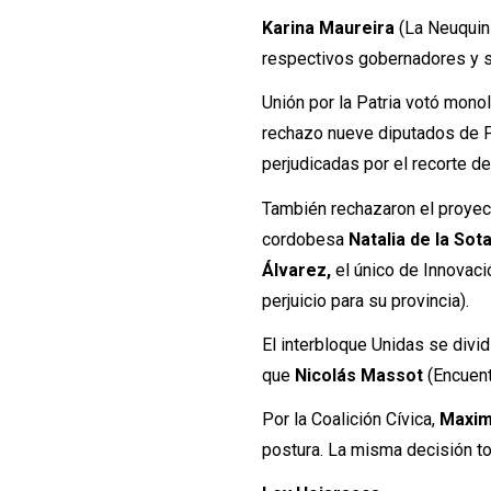
Karina Maureira
(La Neuquin
respectivos gobernadores y se
Unión por la Patria votó monol
rechazo nueve diputados de P
perjudicadas por el recorte de
También rechazaron el proyec
cordobesa
Natalia de la Sot
Álvarez,
el único de Innovaci
perjuicio para su provincia).
El interbloque Unidas se divid
que
Nicolás Massot
(Encuent
Por la Coalición Cívica,
Maximi
postura. La misma decisión t