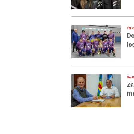
EN 
De
lo
BAJA
Za
mu