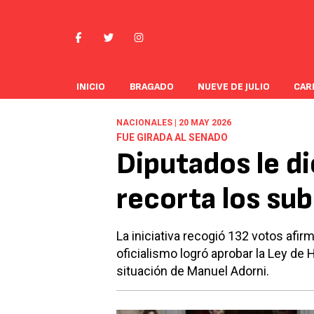
INICIO
BRAGADO
NUEVE DE JULIO
CAR
NACIONALES | 20 MAY 2026
FUE GIRADA AL SENADO
Diputados le di
recorta los sub
La iniciativa recogió 132 votos afir
oficialismo logró aprobar la Ley de 
situación de Manuel Adorni.