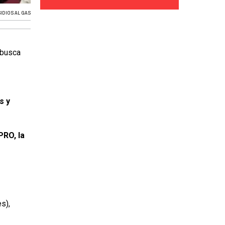
IDIOS AL GAS
 busca
s y
PRO, la
s),