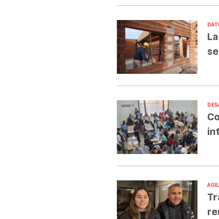
DAT
La
se
DES
Co
in
AGI
Tr
re