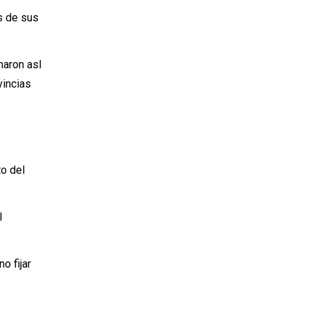
s de sus
maron asl
vincias
to del
l
o fijar