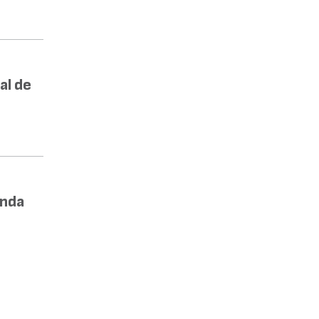
al de
enda