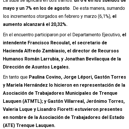
La suba se aplicará en dos tramos:
un 6% en los sueldos de
mayo y un 7% en los de agosto
. De esta manera, sumando
los incrementos otorgados en febrero y marzo (6,1%),
el
aumento alcanzará el 20,32%.
En el encuentro participaron por el Departamento Ejecutivo,
el
intendente Francisco Recoulat, el secretario de
Hacienda Alfredo Zambiasio, el director de Recursos
Humanos Román Larrubia, y Jonathan Bevilacqua de la
Dirección de Asuntos Legales.
En tanto que
Paulina Covino, Jorge Lépori, Gastón Torres
y Mariela Hernández lo hicieron en representación de la
Asociación de Trabajadores Municipales de Trenque
Lauquen (ATMTL); y Gastón Villarreal, Jerónimo Torres,
Valeria Luque y Lisandro Fiorett
i
estuvieron presentes
en nombre de la Asociación de Trabajadores del Estado
(ATE) Trenque Lauquen.