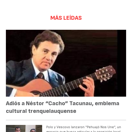
MÁS LEÍDAS
Adiós a Néstor “Cacho” Tacunau, emblema
cultural trenquelauquense
Polo y Vescovo lanzaron "Pehuajó Nos Une", un
espacio que busca articular a la oposición local