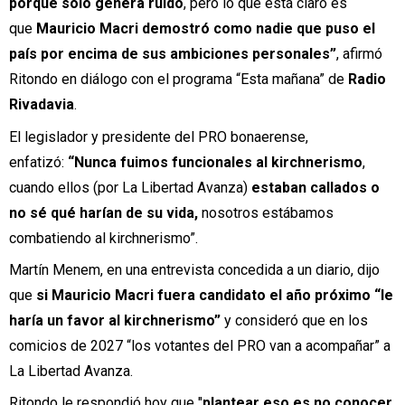
porque solo genera ruido
, pero lo que está claro es
que
Mauricio Macri demostró como nadie que puso el
país por encima de sus ambiciones personales”
, afirmó
Ritondo en diálogo con el programa “Esta mañana” de
Radio
Rivadavia
.
El legislador y presidente del PRO bonaerense,
enfatizó:
“Nunca fuimos funcionales al kirchnerismo
,
cuando ellos (por La Libertad Avanza)
estaban callados o
no sé qué harían de su vida,
nosotros estábamos
combatiendo al kirchnerismo”.
Martín Menem, en una entrevista concedida a un diario, dijo
que
si Mauricio Macri fuera candidato el año próximo “le
haría un favor al kirchnerismo”
y consideró que en los
comicios de 2027 “los votantes del PRO van a acompañar” a
La Libertad Avanza.
Ritondo le respondió hoy que "
plantear eso es no conocer