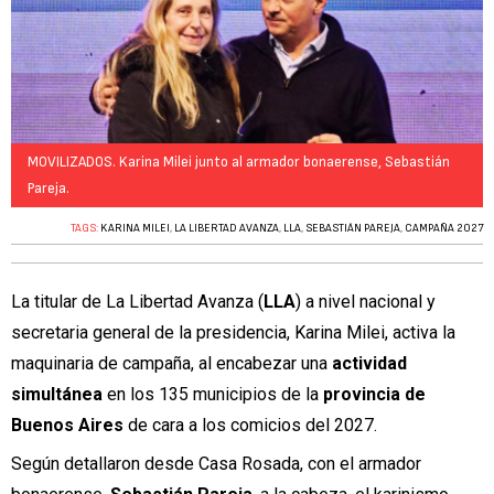
MOVILIZADOS. Karina Milei junto al armador bonaerense, Sebastián
Pareja.
TAGS:
KARINA MILEI
,
LA LIBERTAD AVANZA
,
LLA
,
SEBASTIÁN PAREJA
,
CAMPAÑA 2027
La titular de La Libertad Avanza (
LLA
) a nivel nacional y
secretaria general de la presidencia, Karina Milei, activa la
maquinaria de campaña, al encabezar una
actividad
simultánea
en los 135 municipios de la
provincia de
Buenos Aires
de cara a los comicios del 2027.
Según detallaron desde Casa Rosada, con el armador