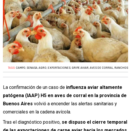
TAGS:
CAMPO
,
SENASA
,
AGRO
,
EXPORTACIONES
,
GRIPE AVIAR
,
AVES DE CORRAL
,
RANCHOS
La confirmación de un caso de
influenza aviar altamente
patógena (IAAP) H5 en aves de corral en la provincia de
Buenos Aires
volvió a encender las alertas sanitarias y
comerciales en la cadena avícola.
Tras el diagnóstico positivo,
se dispuso el cierre temporal
de las exportaciones de carne aviar hacia los mercados