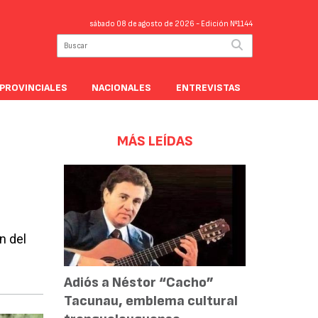
sábado 08 de agosto de 2026
- Edición Nº1144
PROVINCIALES
NACIONALES
ENTREVISTAS
MÁS LEÍDAS
n del
Adiós a Néstor “Cacho”
Tacunau, emblema cultural