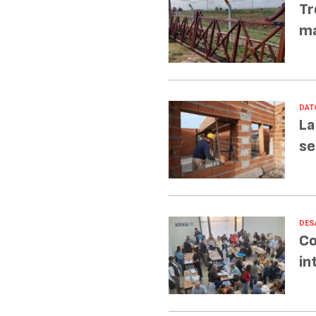
Tr
ma
DAT
La
se
DES
Co
in