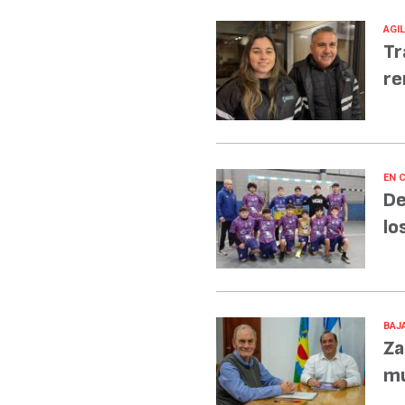
AGI
Tr
re
EN 
De
lo
BAJA
Za
mu