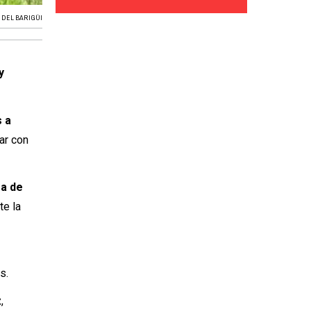
DEL BARIGÜI
y
s a
ar con
ma de
e la
s.
z
,