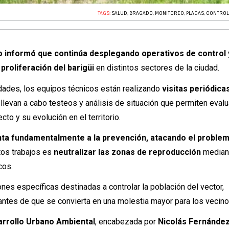
TAGS:
SALUD
,
BRAGADO
,
MONITOREO
,
PLAGAS
,
CONTROL 
o
informó que continúa desplegando operativos de control 
proliferación del barigüi
en distintos sectores de la ciudad.
dades, los equipos técnicos están realizando
visitas periódica
 llevan a cabo testeos y análisis de situación que permiten evalu
cto y su evolución en el territorio.
unta fundamentalmente a la prevención, atacando el proble
stos trabajos es
neutralizar las zonas de reproducción
mediant
cos.
iones específicas destinadas a controlar la población del vector,
antes de que se convierta en una molestia mayor para los vecino
arrollo Urbano Ambiental
, encabezada por
Nicolás Fernánde