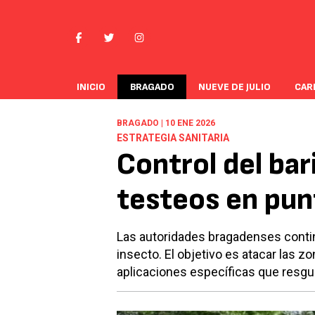
INICIO
BRAGADO
NUEVE DE JULIO
CAR
BRAGADO | 10 ENE 2026
ESTRATEGIA SANITARIA
Control del bari
testeos en pun
Las autoridades bragadenses contin
insecto. El objetivo es atacar las
aplicaciones específicas que resgua