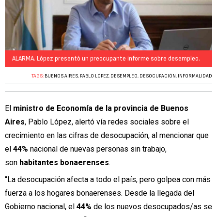
ALARMA. López presentó un preocupante informe sobre desempleo.
TAGS:
BUENOS AIRES
,
PABLO LÓPEZ
,
DESEMPLEO
,
DESOCUPACIÓN
,
INFORMALIDAD
El
ministro de Economía de la provincia de Buenos
Aires
, Pablo López, alertó vía redes sociales sobre el
crecimiento en las cifras de desocupación, al mencionar que
el
44%
nacional de nuevas personas sin trabajo,
son
habitantes bonaerenses
.
“La desocupación afecta a todo el país, pero golpea con más
fuerza a los hogares bonaerenses. Desde la llegada del
Gobierno nacional, el
44%
de los nuevos desocupados/as se