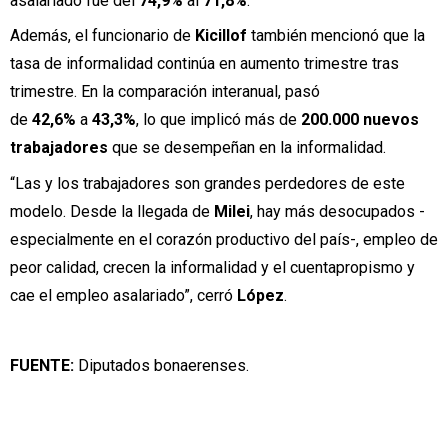
asalariado fue del
74,9%
al
71,8%
.
Además, el funcionario de
Kicillof
también mencionó que la
tasa de informalidad continúa en aumento trimestre tras
trimestre. En la comparación interanual, pasó
de
42,6%
a
43,3%
, lo que implicó más de
200.000 nuevos
trabajadores
que se desempeñan en la informalidad.
“Las y los trabajadores son grandes perdedores de este
modelo. Desde la llegada de
Milei
, hay más desocupados -
especialmente en el corazón productivo del país-, empleo de
peor calidad, crecen la informalidad y el cuentapropismo y
cae el empleo asalariado”, cerró
López
.
FUENTE:
Diputados bonaerenses.