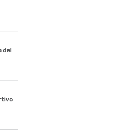
a del
rtivo