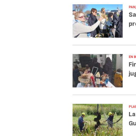
PAN
Sa
pr
EN 
Fi
ju
PLA
La
Gu