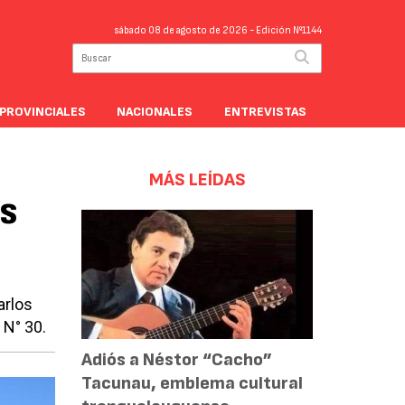
sábado 08 de agosto de 2026
- Edición Nº1144
PROVINCIALES
NACIONALES
ENTREVISTAS
MÁS LEÍDAS
s
arlos
 N° 30.
Adiós a Néstor “Cacho”
Tacunau, emblema cultural