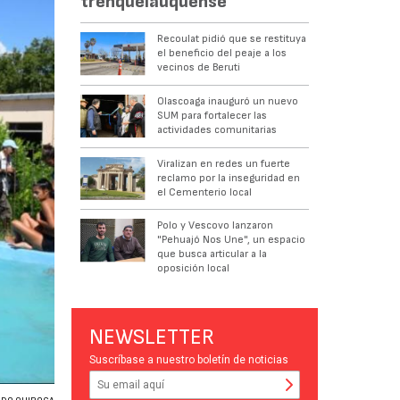
trenquelauquense
Recoulat pidió que se restituya
el beneficio del peaje a los
vecinos de Beruti
Olascoaga inauguró un nuevo
SUM para fortalecer las
actividades comunitarias
Viralizan en redes un fuerte
reclamo por la inseguridad en
el Cementerio local
Polo y Vescovo lanzaron
"Pehuajó Nos Une", un espacio
que busca articular a la
oposición local
NEWSLETTER
Suscríbase a nuestro boletín de noticias