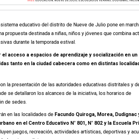
TAGS:
EDUCACIÓN
,
NUEVE DE JULIO
,
ESCUELAS DE VERANO
,
DUDIGNAC
,
FACUN
el sistema educativo del distrito de Nueve de Julio pone en march
a propuesta destinada a niñas, niños y jóvenes que combina ac
usivas durante la temporada estival.
r el acceso a espacios de aprendizaje y socialización en un
idas tanto en la ciudad cabecera como en distintas localida
 con la presentación de las autoridades educativas distritales y d
e se detallaron los alcances de la iniciativa, los horarios de
ión de sedes.
rán en las localidades de
Facundo Quiroga, Morea, Dudignac 
urbano en el Centro Educativo N° 801, N° 802 y la Escuela Pr
yen juegos, recreación, actividades artísticas, deportivas y acu