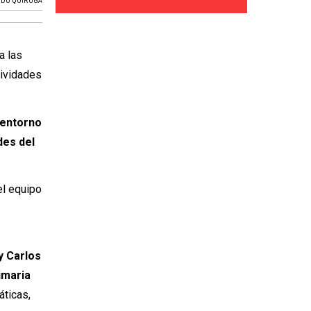
DO QUIROGA
a las
tividades
 entorno
des del
el equipo
y Carlos
imaria
áticas,