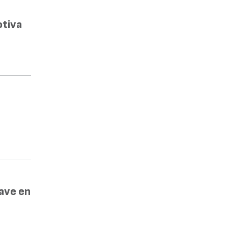
otiva
lave en