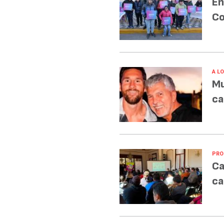
En
Co
A L
Mu
ca
PRO
Ca
ca