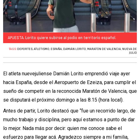
APUESTA. Lorito quiere subirse al podio en territorio español.
TAGS:
DEPORTES
,
ATLETISMO
,
ESPAÑA
,
DAMIÁN LORITO
,
MARATÓN DE VALENCIA
,
NUEVA DE
JULIO
El atleta nuevejuliense Damián Lorito emprendió viaje ayer
hacia España, desde el Aeropuerto de Ezeiza, para cumplir el
sueño de competir en la reconocida Maratón de Valencia, que
se disputará el próximo domingo a las 8.15 (hora local).
Antes de partir, Lorito destacó que “fue un recorrido largo, de
mucho trabajo y disciplina, pero aquí estamos a punto de dar
lo mejor. Nada más por decir: quien me conoce sabe el
esfuerzo para llegar acá. Agradezco siempre a mi familia,