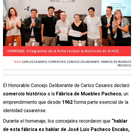
HOMENAJE. Integrantes de la firma reciben la distinción en el HCD.
TAGS:
CARLOS CASARES
,
COMERCIOS
,
CONCEJO DELIBERANTE
,
FÁBRICA DE MUEBLES
PACHECO
El Honorable Concejo Deliberante de Carlos Casares declaró
comercio histórico
a la
Fábrica de Muebles Pacheco
, un
emprendimiento que desde
1962
forma parte esencial de la
identidad casarense.
Durante el homenaje, los concejales recordaron que
“hablar
de esta fábrica es hablar de José Luis Pacheco Encabo,