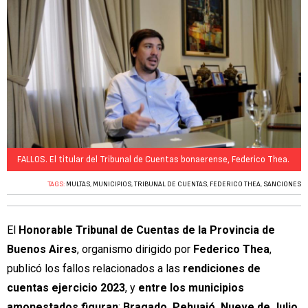
FALLOS. El titular del Tribunal de Cuentas bonaerense, Federico Thea.
TAGS:
MULTAS
,
MUNICIPIOS
,
TRIBUNAL DE CUENTAS
,
FEDERICO THEA
,
SANCIONES
El
Honorable Tribunal de Cuentas de la Provincia de
Buenos Aires
, organismo dirigido por
Federico Thea
,
publicó los fallos relacionados a las
rendiciones de
cuentas ejercicio 2023
, y
entre los municipios
amonestados figuran
:
Bragado, Pehuajó, Nueve de Julio,