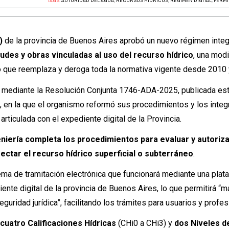
TAGS:
AUTORIDAD DEL AGUA
,
RECURSOS HÍDRICOS
,
RÉGIMEN DIGITAL
,
PERMI
)
de la provincia de Buenos Aires aprobó un nuevo régimen integ
udes y obras vinculadas al uso del recurso hídrico
, una modi
vo que reemplaza y deroga toda la normativa vigente desde 2010 
 mediante la Resolución Conjunta 1746-ADA-2025, publicada es
l, en la que el organismo reformó sus procedimientos y los integ
articulada con el expediente digital de la Provincia.
eniería completa los procedimientos para evaluar y autoriz
ectar el recurso hídrico superficial o subterráneo
.
ema de tramitación electrónica que funcionará mediante una plat
iente digital de la provincia de Buenos Aires, lo que permitirá “
eguridad jurídica”, facilitando los trámites para usuarios y profes
a
cuatro Calificaciones Hídricas
(CHi0 a CHi3) y
dos Niveles d