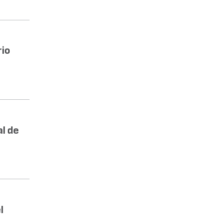
rio
l de
l