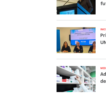
fu
INIC
Pr
UN
MED
Ad
de