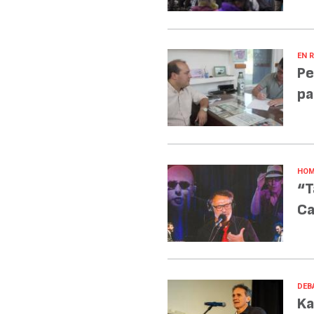
EN R
Pe
pa
HOM
“T
Ca
DEB
Ka