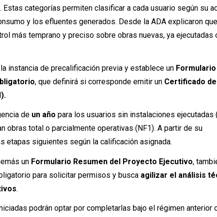
 Estas categorías permiten clasificar a cada usuario según su ac
l consumo y los efluentes generados. Desde la ADA explicaron qu
ntrol más temprano y preciso sobre obras nuevas, ya ejecutadas 
a la instancia de precalificación previa y establece un
Formulario
bligatorio
, que definirá si corresponde emitir un
Certificado de
).
gencia de
un año
para los usuarios sin instalaciones ejecutadas 
 obras total o parcialmente operativas (NF1). A partir de su
as etapas siguientes según la calificación asignada.
además un
Formulario Resumen del Proyecto Ejecutivo
, tamb
bligatorio para solicitar permisos y busca
agilizar el análisis t
tivos
.
niciadas podrán optar por completarlas bajo el régimen anterior 