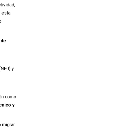
tividad,
e esta
o
 de
(NF0) y
ién como
écnico y
o migrar