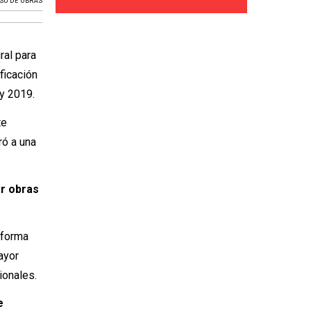
SO DE OBRAS
ral para
ficación
y 2019.
te
ró a una
ar obras
aforma
mayor
ionales.
e