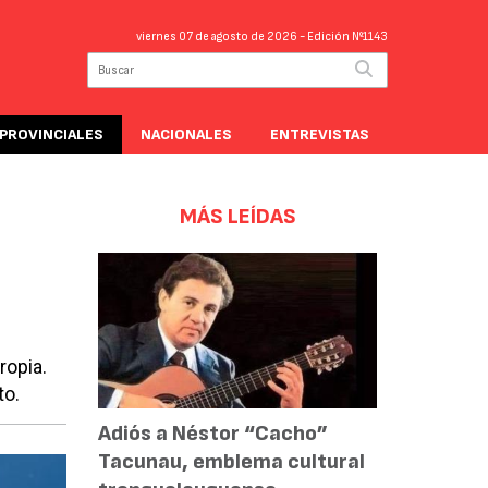
viernes 07 de agosto de 2026
- Edición Nº1143
PROVINCIALES
NACIONALES
ENTREVISTAS
MÁS LEÍDAS
ropia.
to.
Adiós a Néstor “Cacho”
Tacunau, emblema cultural