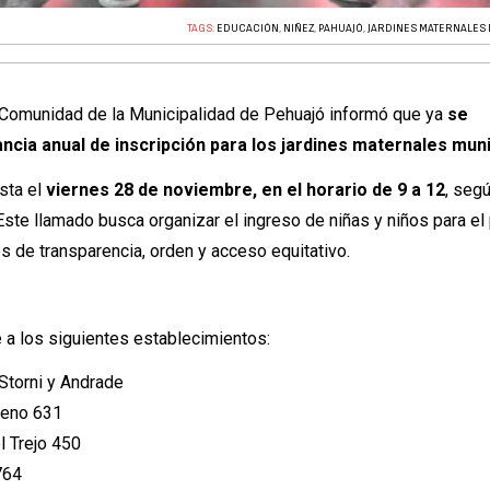
TAGS:
EDUCACIÓN
,
NIÑEZ
,
PAHUAJÓ
,
JARDINES MATERNALES 
y Comunidad de la Municipalidad de Pehuajó informó que ya
se
tancia anual de inscripción para los jardines maternales muni
sta el
viernes 28 de noviembre, en el horario de 9 a 12
, seg
Este llamado busca organizar el ingreso de niñas y niños para el
es de transparencia, orden y acceso equitativo.
 a los siguientes establecimientos:
Storni y Andrade
oreno 631
l Trejo 450
764