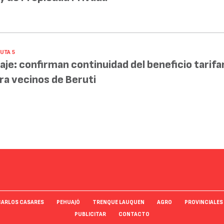
UTA 5
aje: confirman continuidad del beneficio tarifa
ra vecinos de Beruti
CARLOS CASARES
PEHUAJÓ
TRENQUE LAUQUEN
AGRO
PROVINCIALES
PUBLICITAR
CONTACTO