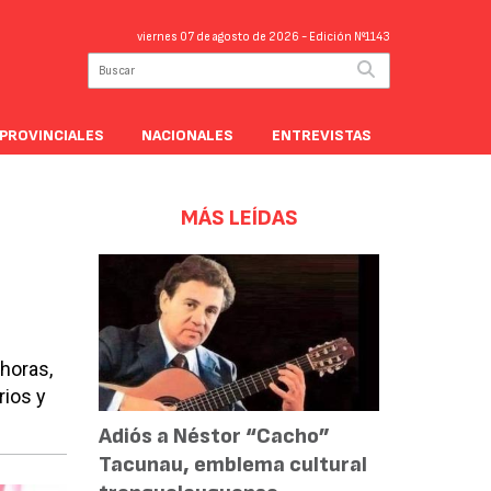
viernes 07 de agosto de 2026
- Edición Nº1143
PROVINCIALES
NACIONALES
ENTREVISTAS
MÁS LEÍDAS
 horas,
rios y
Adiós a Néstor “Cacho”
Tacunau, emblema cultural