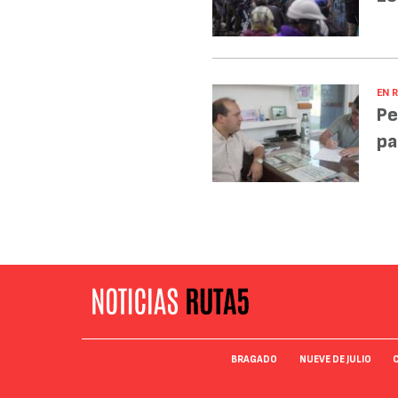
EN R
Pe
pa
BRAGADO
NUEVE DE JULIO