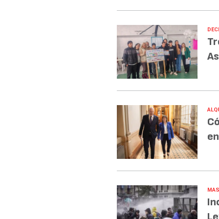
DECI
Tr
As
ALQ
Có
en
MAS
In
Le