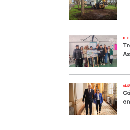
DECI
Tr
As
ALQ
Có
en