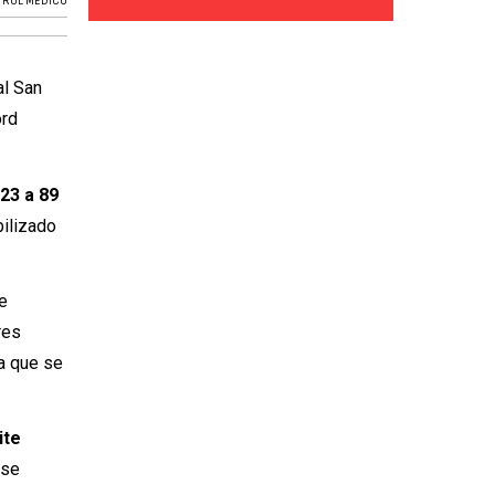
TROL MÉDICO
al San
ord
23 a 89
bilizado
e
res
 a que se
ite
 se