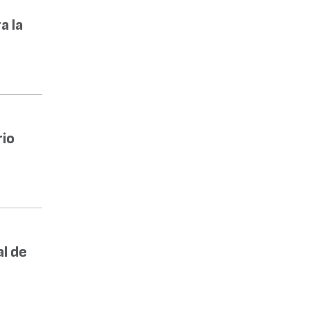
a la
rio
l de