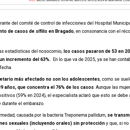
TAGS:
SALUD
,
BRAGADO
,
HOSPITAL SAN LUIS
,
SÍFILIS
,
ALERTA SANITARIA
,
CON
egrante del comité de control de infecciones del Hospital Municip
nto de casos de sífilis en Bragado
, en consonancia con el réc
las estadísticas del nosocomio,
los casos pasaron de 53 en 20
 un incremento del 63%.
En lo que va de 2025, ya se han conta
fecha.
o etario más afectado no son los adolescentes
, como se suel
 39 años, que concentra el 76% de los casos
. Aunque las muje
sitivos (59% en 2024), el especialista aclaró que esto se debe
 durante el embarazo.
ermedad, causada por la bacteria Treponema pallidum,
se transm
nes sexuales (incluyendo orales) sin protección
y que, si no