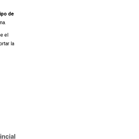
ipo de
na.
e el
rtar la
incial