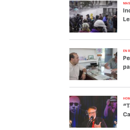
MAS
In
Le
EN R
Pe
pa
HOM
“T
Ca