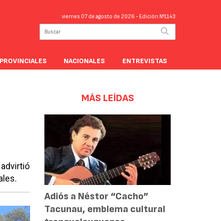
viernes 07 de agosto de 2026
- Edición Nº1143
PROVINCIALES
NACIONALES
ENTREVISTAS
MÁS LEÍDAS
advirtió
ales.
Adiós a Néstor “Cacho”
Tacunau, emblema cultural