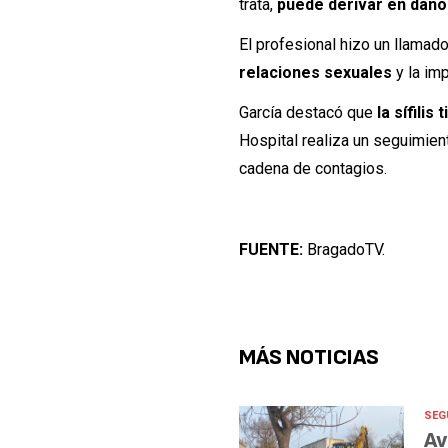
trata,
puede derivar en daño
El profesional hizo un llamado
relaciones sexuales
y la imp
García destacó que
la sífili
Hospital realiza un seguimient
cadena de contagios.
FUENTE:
BragadoTV.
MÁS NOTICIAS
SEG
Av