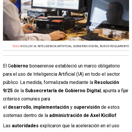
TAGS:
KICILLOF
,
IA
,
INTELIGENCIA ARTIFICIAL
,
GOBIERNO DIGITAL
,
NUEVO REGLAMENTO
El
G
obierno
bonaerense
estableció un marco obligatorio
para el uso de Inteligencia Artificial (IA) en todo el sector
público. La medida, formalizada mediante la
Resolución
9/25
de la
Subsecretaría de Gobierno Digital
, apunta a fijar
criterios comunes para
el
desarrollo
,
implementación
y
supervisión
de estos
sistemas dentro de la
administración de Axel Kicillof
.
Las
autoridades
explicaron que la aceleración en el uso