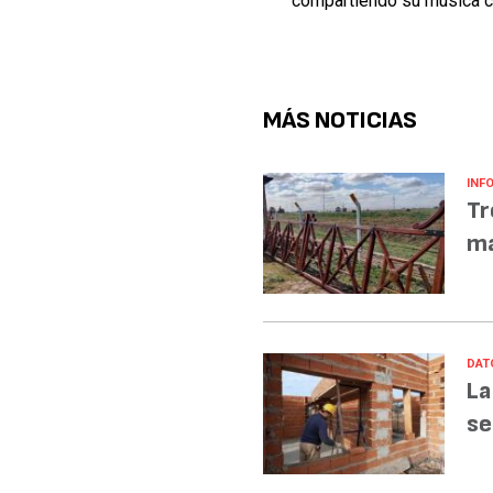
compartiendo su música c
MÁS NOTICIAS
INF
Tr
ma
DAT
La
se