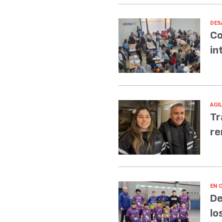
DES
Co
in
AGI
Tr
re
EN 
De
lo