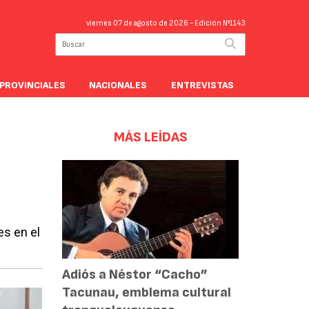
viernes 07 de agosto de 2026
- Edición Nº1143
PROVINCIALES
NACIONALES
ENTREVISTAS
MÁS LEÍDAS
es en el
Adiós a Néstor “Cacho”
Tacunau, emblema cultural