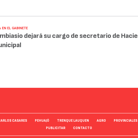
 EN EL GABINETE
mbiasio dejará su cargo de secretario de Haci
nicipal
CARLOS CASARES
PEHUAJÓ
TRENQUE LAUQUEN
AGRO
PROVINCIALES
PUBLICITAR
CONTACTO