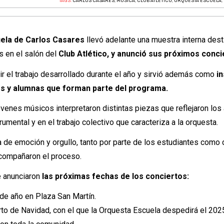
TAGS:
CARLOS CASARES
,
MÚSICA
,
CLUB ATLÉTICO
,
ORQUESTA ESCUELA
,
ela de Carlos Casares
llevó adelante una muestra interna dest
s en el salón del
Club Atlético, y anunció sus próximos conci
ir el trabajo desarrollado durante el año y sirvió además como
i
os y alumnas que forman parte del programa.
jóvenes músicos interpretaron distintas piezas que reflejaron lo
umental y en el trabajo colectivo que caracteriza a la orquesta.
ma de emoción y orgullo, tanto por parte de los estudiantes como 
acompañaron el proceso.
se anunciaron
las próximas fechas de los conciertos:
de año en Plaza San Martín.
to de Navidad, con el que la Orquesta Escuela despedirá el 202