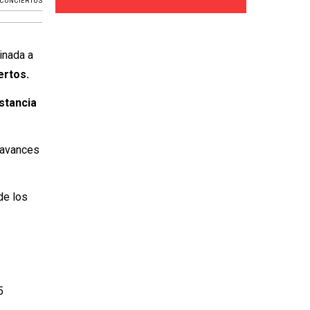
CONCIERTOS
inada a
ertos.
nstancia
s avances
de los
5