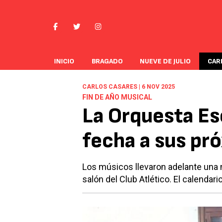
INICIO
BRAGADO
NUEVE DE JULIO
CAR
CARLOS CASARES | 6 NOV 2025
FIN DE AÑO MUSICAL
La Orquesta Es
fecha a sus pr
Los músicos llevaron adelante una m
salón del Club Atlético. El calendari