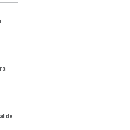
a
ra
al de