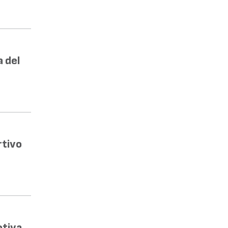
a del
rtivo
otiva