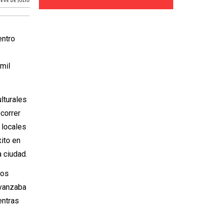
EVE DE JULIO
entro
 mil
ulturales
ecorrer
 locales
xito en
 ciudad.
los
avanzaba
entras