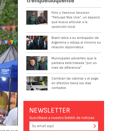
trenquelauquense
Polo y Vescovo lanzaron
"Pehuajó Nos Une", un espacio
que busca articular a la
oposición local
Brasil retira a su embajador de
Argentina y rebaja al mínimo su
relación diplomática
Municipales advierten que la
paritaria está trabada "por un
mes de diferencia"
Cambian las cabinas y el pago
en efectivo tiene los días
contados
NEWSLETTER
Suscríbase a nuestro boletín de noticias