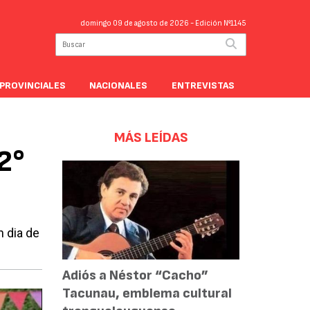
domingo 09 de agosto de 2026
- Edición Nº1145
PROVINCIALES
NACIONALES
ENTREVISTAS
MÁS LEÍDAS
2°
 dia de
Adiós a Néstor “Cacho”
Tacunau, emblema cultural