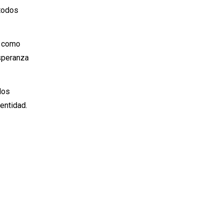
 todos
o como
esperanza
 los
dentidad.