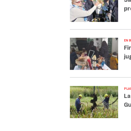
pr
EN 
Fi
ju
PLA
La
Gu