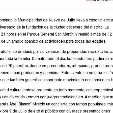
TAGS:
ANIVERSARIO
,
NU
omingo la Municipalidad de Nueve de Julio llevó a cabo un encu
versario de la fundación de la ciudad cabecera del distrito. La
a 21 horas en el Parque General San Martín, y reunió a más de 12
 de un amplio abanico de actividades para todas las edades.
gratuita, se destacó por su variedad de propuestas recreativas, c
 toda la familia. Durante todo el día, los asistentes pudieron r
 de 70 puestos, donde emprendedores, artesanos, productores
recieron sus productos y servicios. Este evento no solo fue un é
ino que también generó un importante movimiento económico en la
actividad cultural estuvo presente en todo momento, con espectácu
s y una divertida kermés con juegos tradicionales. A medida que 
“Jesús Abel Blanco” ofreció un concierto con temas populares, mi
klore 9 de Julio deleitó al público con diversas presentaciones