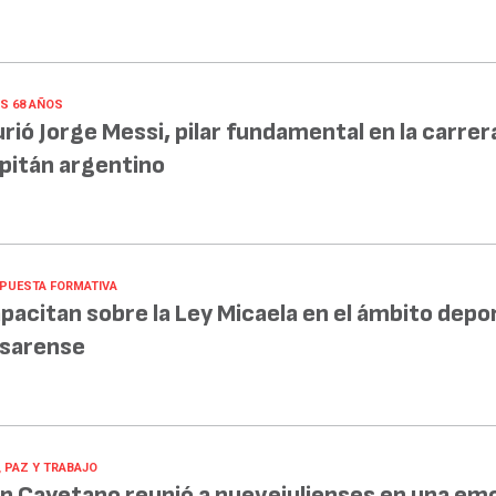
OS 68 AÑOS
rió Jorge Messi, pilar fundamental en la carrer
pitán argentino
PUESTA FORMATIVA
pacitan sobre la Ley Micaela en el ámbito depo
sarense
, PAZ Y TRABAJO
n Cayetano reunió a nuevejulienses en una em