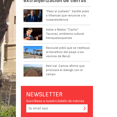
extranjerización de tierras
“Paso al costado”: Santilli pidió
a Villarruel que renuncie a la
vicepresidencia
Adiós a Néstor “Cacho”
Tacunau, emblema cultural
trenquelauquense
Recoulat pidió que se restituya
el beneficio del peaje a los
vecinos de Beruti
Red vial: Camús afirmó que
priorizará el diálogo con el
campo
NEWSLETTER
Suscríbase a nuestro boletín de noticias