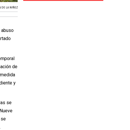
 DE LA NIÑEZ
o abuso
artado
emporal
uación de
a medida
diente y
ras se
 Nueve
 se
.