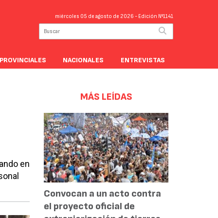
miércoles 05 de agosto de 2026
- Edición Nº1141
PROVINCIALES
NACIONALES
ENTREVISTAS
MÁS LEÍDAS
jando en
sonal
Convocan a un acto contra
el proyecto oficial de