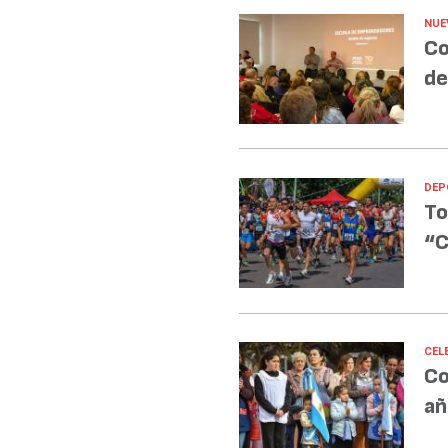
NUE
Co
de
DEP
To
“C
CEL
Co
añ