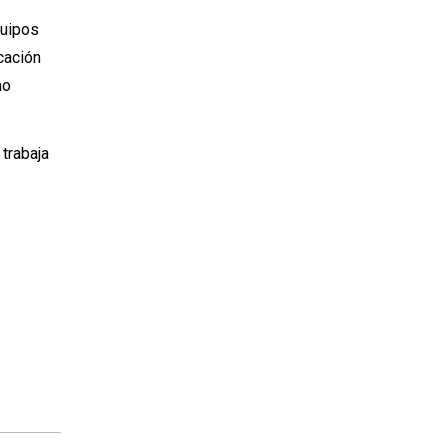
quipos
cación
mo
trabaja