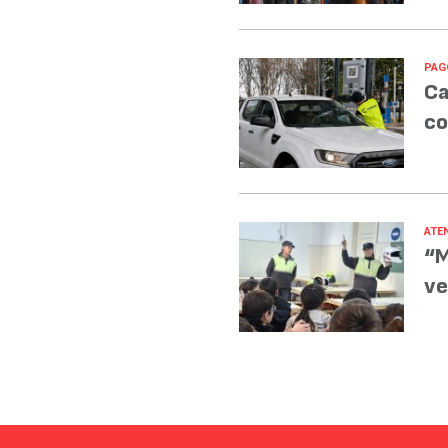
PAG
Ca
co
ATE
“M
ve