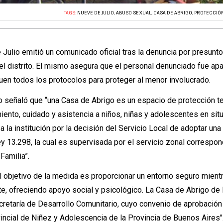
TAGS:
NUEVE DE JULIO
,
ABUSO SEXUAL
,
CASA DE ABRIGO
,
PROTECCIÓN
 Julio
emitió un comunicado oficial tras la denuncia por presunt
el distrito. El mismo asegura que el personal denunciado fue ap
en todos los protocolos para proteger al menor involucrado.
io señaló que “una Casa de Abrigo es un espacio de protección t
miento, cuidado y asistencia a niños, niñas y adolescentes en sit
 a la institución por la decisión del Servicio Local de adoptar un
ey 13.298, la cual es supervisada por el servicio zonal correspon
Familia”.
l objetivo de la medida es proporcionar un entorno seguro mient
e, ofreciendo apoyo social y psicológico. La Casa de Abrigo de
ecretaría de Desarrollo Comunitario, cuyo convenio de aprobación
incial de Niñez y Adolescencia de la Provincia de Buenos Aires"